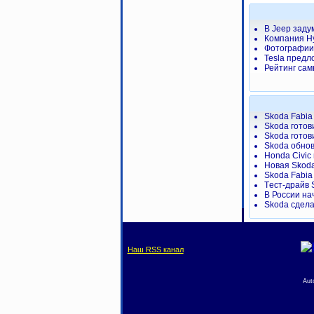
В Jeep заду
Компания H
Фотографии 
Tesla предл
Рейтинг сам
Skoda Fabia
Skoda готов
Skoda готов
Skoda обнов
Honda Civic
Новая Skoda
Skoda Fabia
Tест-драйв 
В России на
Skoda сдел
Наш RSS канал
Aut