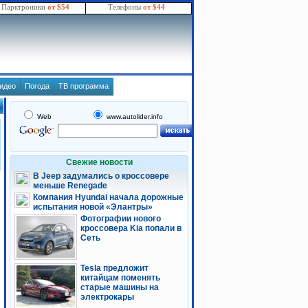
Парктроники
от $54
Телефоны
от $44
идео
Погода
ТВ программа
Web
www.autolider.info
Свежие новости
В Jeep задумались о кроссовере
меньше Renegade
Компания Hyundai начала дорожные
испытания новой «Элантры»
Фотографии нового
кроссовера Kia попали в
Сеть
Tesla предложит
китайцам поменять
старые машины на
электрокары