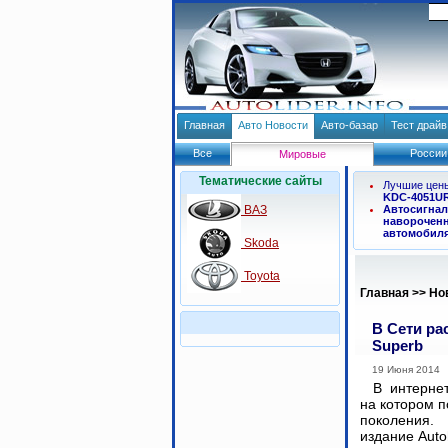
Главная
Авто Новости
Авто-базар
Тест драй
Все
России
Мировые
Тематические сайты
Лучшие цен
KDC-4051U
ВАЗ
Автосигнал
навороченн
автомобил
Skoda
Toyota
Главная
>>
Но
В Сети ра
Superb
19 Июня 2014
В интерне
на котором п
поколения.
издание Aut