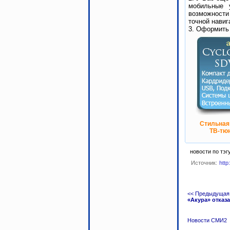
мобильные 
возможности
точной навиг
3. Оформить
Стильная
ТВ-тюн
новости по тэг
Источник:
http
<< Предыдущая
«Акура» отказ
Новости СМИ2