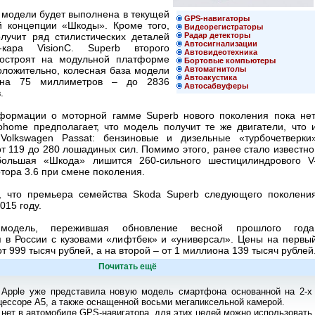
 модели будет выполнена в текущей
GPS-навигаторы
й концепции «Шкоды». Кроме того,
Видеорегистраторы
лучит ряд стилистических деталей
Радар детекторы
Автосигнализации
-кара VisionC. Superb второго
Автовидеотехника
построят на модульной платформе
Бортовые компьютеры
ложительно, колесная база модели
Автомагнитолы
Автоакустика
 на 75 миллиметров – до 2836
Автосабвуферы
в.
формации о моторной гамме Superb нового поколения пока нет
ohome предполагает, что модель получит те же двигатели, что 
Volkswagen Passat: бензиновые и дизельные «турбочетверки
 119 до 280 лошадиных сил. Помимо этого, ранее стало известно
большая «Шкода» лишится 260-сильного шестицилиндрового V
тора 3.6 при смене поколения.
, что премьера семейства Skoda Superb следующего поколени
2015 году.
модель, пережившая обновление весной прошлого года
я в России с кузовами «лифтбек» и «универсал». Цены на первы
т 999 тысяч рублей, а на второй – от 1 миллиона 139 тысяч рублей
Почитать ещё
 Apple уже представила новую модель смартфона основанной на 2-х
ессоре А5, а также оснащенной восьми мегапиксельной камерой.
 нет в автомобиле GPS-навигатора, для этих целей можно использовать