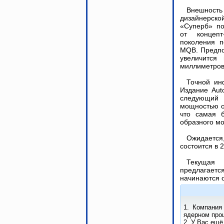
Внешность
дизайнерско
«Суперб» по
от концепт
поколения 
MQB. Предпо
увеличится
миллиметро
Точной ин
Издание Aut
следующий 
мощностью от
что самая 
образного мо
Ожидается
состоится в 
Текущая 
предлагаетс
начинаются о
1. Компания
ядерном проц
2. У Вас ещё