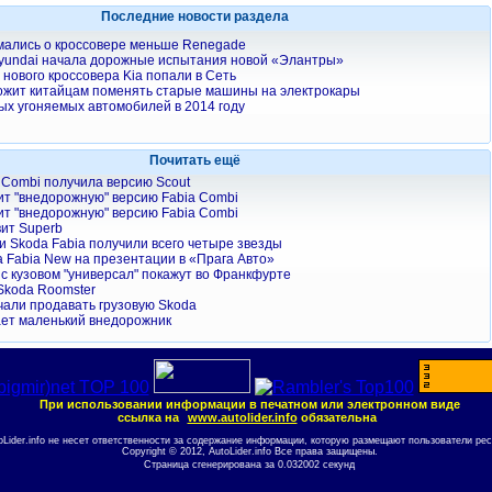
Последние новости раздела
мались о кроссовере меньше Renegade
yundai начала дорожные испытания новой «Элантры»
нового кроссовера Kia попали в Сеть
ожит китайцам поменять старые машины на электрокары
ых угоняемых автомобилей в 2014 году
Почитать ещё
 Combi получила версию Scout
ит "внедорожную" версию Fabia Combi
ит "внедорожную" версию Fabia Combi
ит Superb
 и Skoda Fabia получили всего четыре звезды
 Fabia New на презентации в «Прага Авто»
 с кузовом "универсал" покажут во Франкфурте
Skoda Roomster
чали продавать грузовую Skoda
ает маленький внедорожник
При использовании информации в печатном или электронном виде
ссылка на
www.autolider.info
обязательна
oLider.info не несет ответственности за содержание информации, которую размещают пользователи рес
Copyright © 2012, AutoLider.info Все права защищены.
Страница сгенерирована за 0.032002 секунд