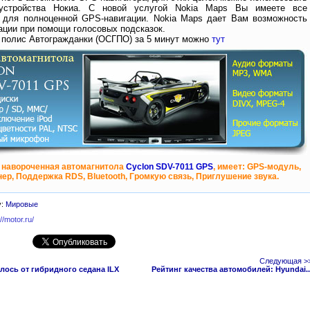
устройства Нокиа. С новой услугой Nokia Maps Вы имеете все
 для полноценной GPS-навигации. Nokia Maps дает Вам возможность
ации при помощи голосовых подсказок.
 полис Автогражданки (ОСГПО) за 5 минут можно
тут
 навороченная автомагнитола
Cyclon SDV-7011 GPS
, имеет: GPS-модуль,
ер, Поддержка RDS, Bluetooth, Громкую связь, Приглушение звука.
у:
Мировые
://motor.ru/
Следующая >
алось от гибридного седана ILX
Рейтинг качества автомобилей: Hyundai..