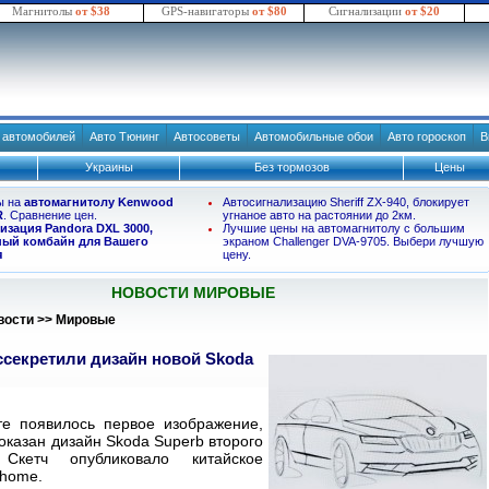
Магнитолы
от $38
GPS-навигаторы
от $80
Сигнализации
от $20
в автомобилей
Авто Тюнинг
Автосоветы
Автомобильные обои
Авто гороскоп
В
Украины
Без тормозов
Цены
ы на
автомагнитолу Kenwood
Автосигнализацию Sheriff ZX-940, блокирует
R
. Сравнение цен.
угнаное авто на растоянии до 2км.
изация Pandora DXL 3000,
Лучшие цены на автомагнитолу с большим
ый комбайн для Вашего
экраном Challenger DVA-9705. Выбери лучшую
я
цену.
НОВОСТИ МИРОВЫЕ
вости
>>
Мировые
ссекретили дизайн новой Skoda
те появилось первое изображение,
оказан дизайн Skoda Superb второго
 Скетч опубликовало китайское
ohome.