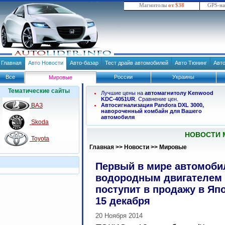
Магнитолы
от $38
GPS-н
Главная
Авто Новости
Авто-базар
Тест драйв автомобилей
Авто Тюнинг
Авт
Все
России
Украины
Мировые
Тематические сайты
Лучшие цены на
автомагнитолу Kenwood
KDC-4051UR
. Сравнение цен.
ВАЗ
Автосигнализация Pandora DXL 3000,
навороченный комбайн для Вашего
автомобиля
Skoda
НОВОСТИ 
Toyota
Главная
>>
Новости
>>
Мировые
Первый в мире автомоби
водородным двигателем
поступит в продажу в Яп
15 декабря
20 Ноября 2014