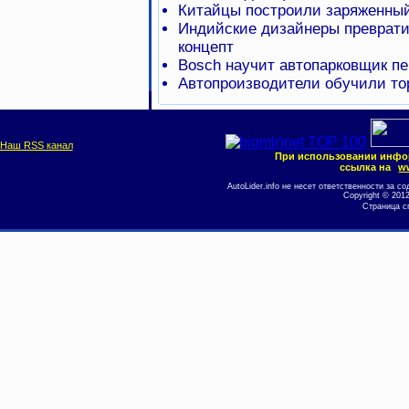
Китайцы построили заряженный 
Индийские дизайнеры преврат
концепт
Bosch научит автопарковщик п
Автопроизводители обучили т
Наш RSS канал
При использовании инфо
ссылка на
ww
AutoLider.info не несет ответственности за
Copyright © 201
Страница с