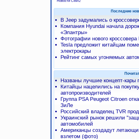
Новости СМИ2
Последние нов
В Jeep задумались о кроссове
Компания Hyundai начала доро
«Элантры»
Фотографии нового кроссовера 
Tesla предложит китайцам пом
электрокары
Рейтинг самых угоняемых авто
Почита
Названы лучшие концепт-кары г
Китайцы нацелились на покупку
автопроизводителей
Группа PSA Peugeot Citroen от
ЗиЛе
Российский владелец TVR про
Украинский рынок решили "защи
автомобилей
Американцы создадут летающи
взлетом (фото)