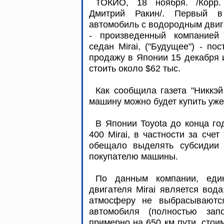
ТОКИО, 18 ноября. /Корр
Дмитрий Ракин/. Первый 
автомобиль с водородным дви
- произведенный компанией 
седан Mirai, ("Будущее") - пос
продажу в Японии 15 декабря 
стоить около $62 тыс.
Как сообщила газета "Никкэ
машину можно будет купить уж
В Японии Toyota до конца го
400 Mirai, в частности за счет
обещало выделять субсидии 
покупателю машины.
По данным компании, еди
двигателя Mirai является вод
атмосферу не выбрасываются
автомобиля (полностью зап
примерно на 650 км пути, стои