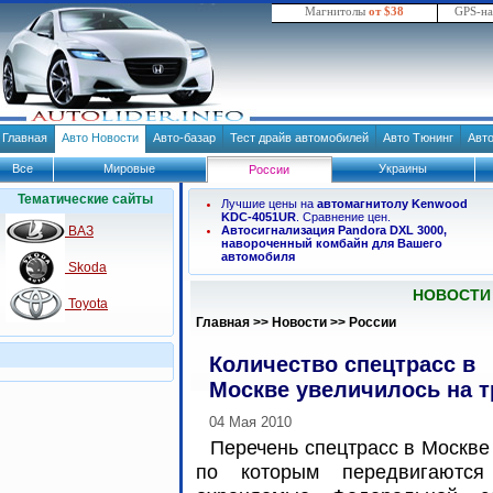
Магнитолы
от $38
GPS-н
Главная
Авто Новости
Авто-базар
Тест драйв автомобилей
Авто Тюнинг
Авт
Все
Мировые
Украины
России
Тематические сайты
Лучшие цены на
автомагнитолу Kenwood
KDC-4051UR
. Сравнение цен.
ВАЗ
Автосигнализация Pandora DXL 3000,
навороченный комбайн для Вашего
автомобиля
Skoda
НОВОСТИ
Toyota
Главная
>>
Новости
>>
России
Количество спецтрасс в
Москве увеличилось на т
04 Мая 2010
Перечень спецтрасс в Москве 
по которым передвигаются