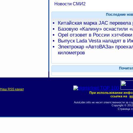
Новости СМИ2
Последние нов
Китайская марка JAC перевела
Базовую «Калину» оснастили 
Opel отзовет в России хэтчбеки
Выпуск Lada Vesta наладят в И
Электрокар «АвтоВАЗа» проехал
километров
Почита
Наш RSS канал
При использовании инфо
ссылка на
ww
AutoLider.info не несет ответственности за
Copyright © 201
Страница с