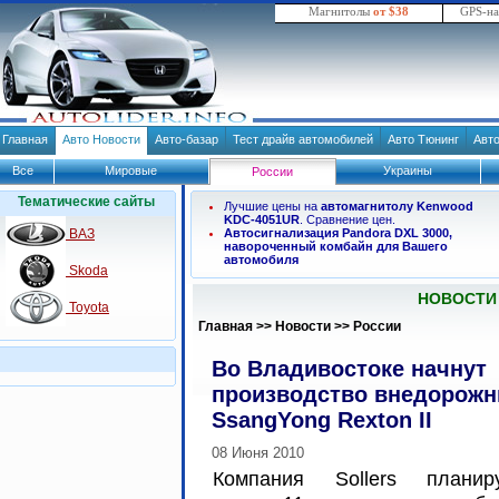
Магнитолы
от $38
GPS-н
Главная
Авто Новости
Авто-базар
Тест драйв автомобилей
Авто Тюнинг
Авт
Все
Мировые
Украины
России
Тематические сайты
Лучшие цены на
автомагнитолу Kenwood
KDC-4051UR
. Сравнение цен.
ВАЗ
Автосигнализация Pandora DXL 3000,
навороченный комбайн для Вашего
автомобиля
Skoda
НОВОСТИ
Toyota
Главная
>>
Новости
>>
России
Во Владивостоке начнут
производство внедорожн
SsangYong Rexton II
08 Июня 2010
Компания Sollers плани