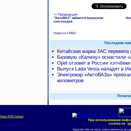
<< Предыдущая
"АвтоВАЗ" займется выпуском
Но
снегоходов
Новости СМИ2
Последние нов
Китайская марка JAC перевела
Базовую «Калину» оснастили 
Opel отзовет в России хэтчбеки
Выпуск Lada Vesta наладят в И
Электрокар «АвтоВАЗа» проехал
километров
Почита
Наш RSS канал
При использовании инфо
ссылка на
ww
AutoLider.info не несет ответственности за