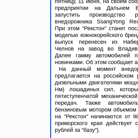
пятницу, 11 июня, на своем сб
предприятии на Дальнем В
запустить производство р
внедорожника SsangYong Rext
При этом "Рекстон" станет по
моделью южнокорейского брен
выпуск перенесен из Набе
Челнов на завод во Владиво
Далее гамму автомобилей пл
новинками. Об этом сообщает а
На данный момент внедор
предлагается на российском 
дизельными двигателями мощно
Нм) лошадиных сил, которы
пятиступенчатой механической
передач. Также автомобил
бензиновым мотором объемом 3
на "Рекстон" начинаются от 9
приморского края действует 
рублей за "базу").