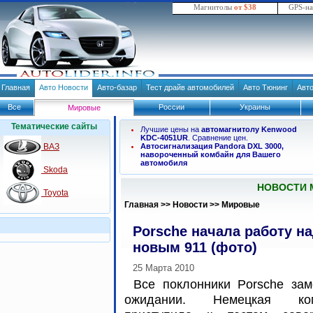
Магнитолы
от $38
GPS-н
Главная
Авто Новости
Авто-базар
Тест драйв автомобилей
Авто Тюнинг
Авт
Все
России
Украины
Мировые
Тематические сайты
Лучшие цены на
автомагнитолу Kenwood
KDC-4051UR
. Сравнение цен.
ВАЗ
Автосигнализация Pandora DXL 3000,
навороченный комбайн для Вашего
автомобиля
Skoda
НОВОСТИ 
Toyota
Главная
>>
Новости
>>
Мировые
Porsche начала работу н
новым 911 (фото)
25 Марта 2010
Все поклонники Porsche зам
ожидании. Немецкая ком