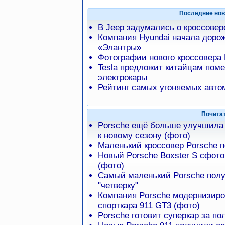
Последние нов
В Jeep задумались о кроссове
Компания Hyundai начала доро
«Элантры»
Фотографии нового кроссовера 
Tesla предложит китайцам пом
электрокары
Рейтинг самых угоняемых авто
Почита
Porsche ещё больше улучшила 
к новому сезону (фото)
Маленький кроссовер Porsche п
Новый Porsche Boxster S сфот
(фото)
Самый маленький Porsche полу
"четверку"
Компания Porsche модернизиро
спорткара 911 GT3 (фото)
Porsche готовит суперкар за п