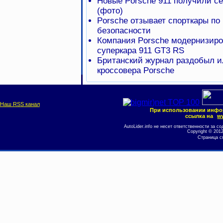
Новые Porsche 911 получили с
(фото)
Porsche отзывает спорткары по
безопасности
Компания Porsche модернизиро
суперкара 911 GT3 RS
Британский журнал раздобыл и
кроссовера Porsche
Наш RSS канал
При использовании инфо
ссылка на
ww
AutoLider.info не несет ответственности за
Copyright © 201
Страница с