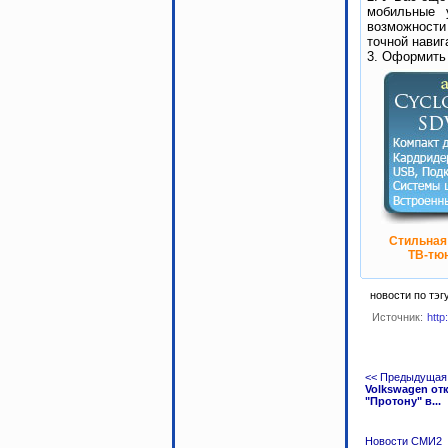
мобильные 
возможности
точной навиг
3. Оформить
Стильная
ТВ-тюн
новости по тэг
Источник:
http
<< Предыдущая
Volkswagen от
"Протону" в...
Новости СМИ2