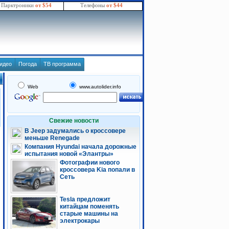
Парктроники
от $54
Телефоны
от $44
идео
Погода
ТВ программа
Web
www.autolider.info
Свежие новости
В Jeep задумались о кроссовере
меньше Renegade
Компания Hyundai начала дорожные
испытания новой «Элантры»
Фотографии нового
кроссовера Kia попали в
Сеть
Tesla предложит
китайцам поменять
старые машины на
электрокары