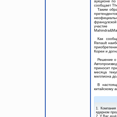
аукционе по
сообщает The
Таким обра
претенденто
неофициа
французско
участие и
Mahindra&Ma
Как сообщ
Renault наи
приобретени
Кореи и догн
Решение о 
Автопроизво
приносит при
месяца теку
миллиона до
В настоящ
китайскому 
1. Компания
ядерном проц
2. У Вас ещё