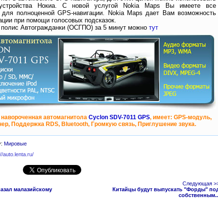
устройства Нокиа. С новой услугой Nokia Maps Вы имеете все
 для полноценной GPS-навигации. Nokia Maps дает Вам возможность
ации при помощи голосовых подсказок.
 полис Автогражданки (ОСГПО) за 5 минут можно
тут
 навороченная автомагнитола
Cyclon SDV-7011 GPS
, имеет: GPS-модуль,
ер, Поддержка RDS, Bluetooth, Громкую связь, Приглушение звука.
у:
Мировые
://auto.lenta.ru/
Следующая >
казал малазийскому
Китайцы будут выпускать "Форды" по
собственным..