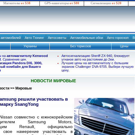
Магнитолы
от $38
GPS-навигаторы
от $80
Сигнализации
от $20
в автомобилей
Авто Тюнинг
Автосоветы
Автомобильные обои
Авто гороскоп
В
Украины
Без тормозов
Цены
ы на
автомагнитолу Kenwood
Автосигнализацию Sheriff ZX-940, блокирует
R
. Сравнение цен.
угнаное авто на растоянии до 2км.
изация Pandora DXL 3000,
Лучшие цены на автомагнитолу с большим
ый комбайн для Вашего
экраном Challenger DVA-9705. Выбери лучшую
я
цену.
НОВОСТИ МИРОВЫЕ
вости
>>
Мировые
Samsung решили участвовать в
 марку SsangYong
Nissan совместно с южнокорейским
водителем Samsung Motors,
жащим Renault, официально
и свое намерение участвовать в