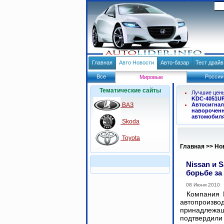
Главная
Авто Новости
Авто-базар
Тест драй
Все
России
Мировые
Тематические сайты
Лучшие цен
KDC-4051U
ВАЗ
Автосигнал
навороченн
автомобил
Skoda
Toyota
Главная
>>
Но
Nissan и 
борьбе за
08 Июня 2010
Компания 
автопроиз
принадле
подтвердил