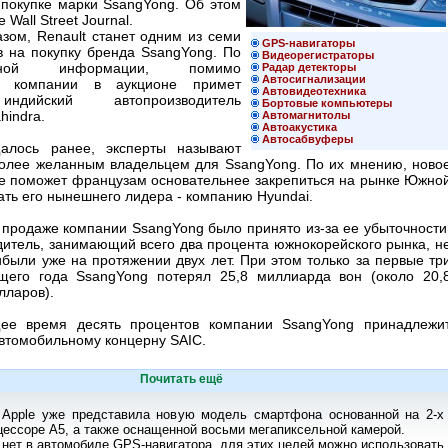
 покупке марки SsangYong. Об этом
 Wall Street Journal.
зом, Renault станет одним из семи
GPS-навигаторы
в на покупку бренда SsangYong. По
Видеорегистраторы
льной информации, помимо
Радар детекторы
Автосигнализации
й компании в аукционе примет
Автовидеотехника
ндийский автопроизводитель
Бортовые компьютеры
hindra.
Автомагнитолы
Автоакустика
Автосабвуферы
алось ранее, эксперты называют
более желанным владельцем для SsangYong. По их мнению, ново
е поможет французам основательнее закрепиться на рынке Южно
ать его нынешнего лидера - компанию Hyundai.
продаже компании SsangYong было принято из-за ее убыточности
дитель, занимающий всего два процента южнокорейского рынка, н
были уже на протяжении двух лет. При этом только за первые тр
щего года SsangYong потерял 25,8 миллиарда вон (около 20,
лларов).
ее время десять процентов компании SsangYong принадлежи
автомобильному концерну SAIC.
Почитать ещё
 Apple уже представила новую модель смартфона основанной на 2-х
ессоре А5, а также оснащенной восьми мегапиксельной камерой.
 нет в автомобиле GPS-навигатора, для этих целей можно использовать