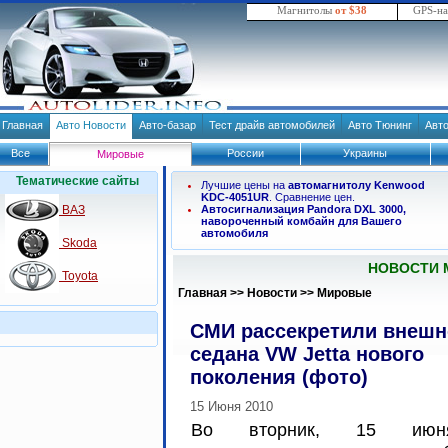
Магнитолы
от $38
GPS-н
Главная
Авто Новости
Авто-базар
Тест драйв автомобилей
Авто Тюнинг
Авт
Все
России
Украины
Мировые
Тематические сайты
Лучшие цены на
автомагнитолу Kenwood
KDC-4051UR
. Сравнение цен.
ВАЗ
Автосигнализация Pandora DXL 3000,
навороченный комбайн для Вашего
автомобиля
Skoda
НОВОСТИ 
Toyota
Главная
>>
Новости
>>
Мировые
СМИ рассекретили внешн
седана VW Jetta нового
поколения (фото)
15 Июня 2010
Во вторник, 15 ию