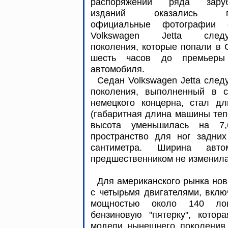
распоряжении ряда зару
изданий оказались п
официальные фотографии 
Volkswagen Jetta следу
поколения, которые попали в
шесть часов до премьеры
автомобиля.
Седан Volkswagen Jetta сле
поколения, выполненный в с
немецкого концерна, стал дл
(габаритная длина машины тепе
высота уменьшилась на 7,
пространство для ног задних
сантиметра. Ширина авт
предшественником не изменил
Для американского рынка нов
с четырьмя двигателями, вклю
мощностью около 140 лош
бензиновую "пятерку", котор
модели нынешнего поколения,