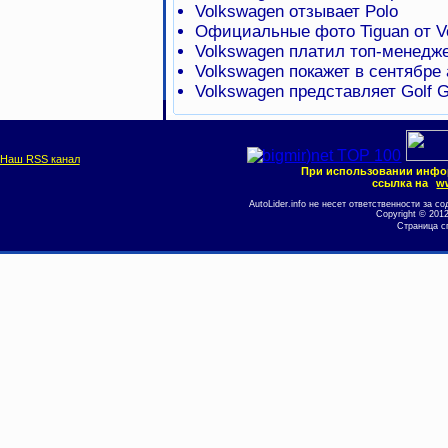
Volkswagen отзывает Polo
Официальные фото Tiguan от V
Volkswagen платил топ-менедже
Volkswagen покажет в сентябре 
Volkswagen представляет Golf G
Наш RSS канал
При использовании инфо
ссылка на
ww
AutoLider.info не несет ответственности за
Copyright © 201
Страница с