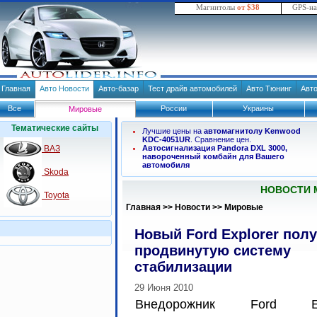
Магнитолы
от $38
GPS-н
Главная
Авто Новости
Авто-базар
Тест драйв автомобилей
Авто Тюнинг
Авт
Все
России
Украины
Мировые
Тематические сайты
Лучшие цены на
автомагнитолу Kenwood
KDC-4051UR
. Сравнение цен.
ВАЗ
Автосигнализация Pandora DXL 3000,
навороченный комбайн для Вашего
автомобиля
Skoda
НОВОСТИ 
Toyota
Главная
>>
Новости
>>
Мировые
Новый Ford Explorer пол
продвинутую систему
стабилизации
29 Июня 2010
Внедорожник Ford Exp