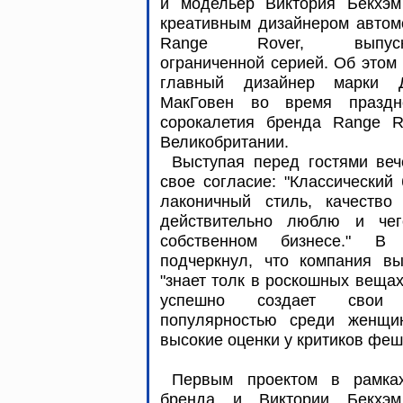
и модельер Виктория Бекхэм
креативным дизайнером автом
Range Rover, выпуск
ограниченной серией. Об этом
главный дизайнер марки 
МакГовен во время праздн
сорокалетия бренда Range R
Великобритании.
Выступая перед гостями веч
свое согласие: "Классический
лаконичный стиль, качество
действительно люблю и че
собственном бизнесе." В
подчеркнул, что компания вы
"знает толк в роскошных вещах
успешно создает свои к
популярностью среди женщи
высокие оценки у критиков фе
Первым проектом в рамках
бренда и Виктории Бекхэм