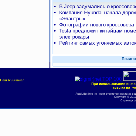
В Jeep задумались о кроссове
Компания Hyundai начала доро
«Элантры»
Фотографии нового кроссовера 
Tesla предложит китайцам пом
электрокары
Рейтинг самых угоняемых авто
Почита
Наш RSS канал
При использовании инфо
ссылка на
ww
AutoLider.info не несет ответственности за
Copyright © 201
Страница с