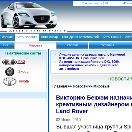
Магнитолы
от $38
GPS-н
Главная
Авто Новости
Авто-базар
Тест драйв автомобилей
Авто Тюнинг
Авт
Все
России
Украины
Мировые
Тематические сайты
Лучшие цены на
автомагнитолу Kenwood
KDC-4051UR
. Сравнение цен.
ВАЗ
Автосигнализация Pandora DXL 3000,
навороченный комбайн для Вашего
автомобиля
Skoda
НОВОСТИ 
Toyota
Главная
>>
Новости
>>
Мировые
Викторию Бекхэм назнач
креативным дизайнером 
Land Rover
02 Июля 2010
Бывшая участница группы Spic