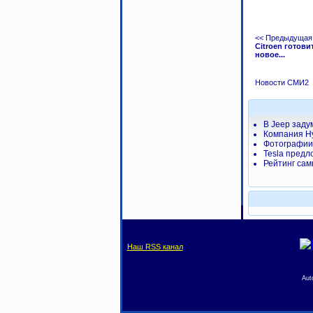
<< Предыдущая
Citroen готови
новое...
Новости СМИ2
В Jeep заду
Компания H
Фотографии 
Tesla предл
Рейтинг сам
Наш RSS канал
Aut