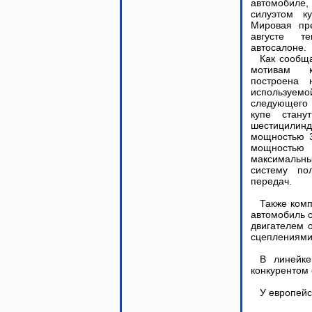
автомобил
силуэтом к
Мировая пр
августе т
автосалоне.
Как сообща
мотивам к
построена 
используем
следующего
купе стану
шестицилинд
мощностью 3
мощностью 
максимальн
систему по
передач.
Также комп
автомобиль 
двигателем 
сцеплениям
В линейк
конкурентом
У европейс