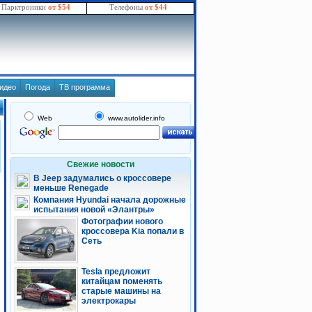
Парктроники
от $54
Телефоны
от $44
идео
Погода
ТВ программа
Web
www.autolider.info
Свежие новости
В Jeep задумались о кроссовере
меньше Renegade
Компания Hyundai начала дорожные
испытания новой «Элантры»
Фотографии нового
кроссовера Kia попали в
Сеть
Tesla предложит
китайцам поменять
старые машины на
электрокары