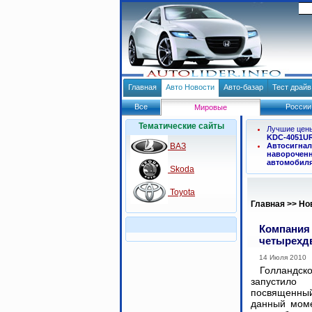
Главная
Авто Новости
Авто-базар
Тест драй
Все
России
Мировые
Тематические сайты
Лучшие цен
KDC-4051U
ВАЗ
Автосигнал
навороченн
автомобил
Skoda
Toyota
Главная
>>
Но
Компания 
четырехдв
14 Июля 2010
Голландск
запустил
посвященны
данный мом