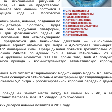
е, за исключением рисунков с
узова, на нем не представлено.
емьера этой машины состоится в
GPS-навигаторы
екущего года на Московском
Видеорегистраторы
Радар детекторы
Автосигнализации
лось ранее, новинка, созданная по
Автовидеотехника
онцепт-кара Sportback, будет
Бортовые компьютеры
на базе модульной платформы,
Автомагнитолы
Автоакустика
ой для флагманского седана A8
Автосабвуферы
 поколения. Для четырехдверного
т предлагаться два бензиновых двигателя — 270-сильны
ровый агрегат объемом три литра и 4,2-литровая "восьмерка
72 лошадиные силы. Среди дизелей появится трехлитровый V
около 240-250 лошадиных сил, а также 350-сильный V8 
ым крутящим моментом 800 Нм. Кроме того, Audi A7 получи
лного привода и восьмиступенчатую автоматическую коробк
ания Audi готовит и "заряженную" модификацию модели A7. Тако
станет оснащаться 580-сильным атмосферным десятицилиндровы
объемом 5,2 литра и роботизированной коробкой передач с двум
и.
е бренда A7 займет место между машинами A6 и A8, а е
 станет Mercedes-Benz CLS следующего поколения.
ких дилеров новинка появится в 2011 году.