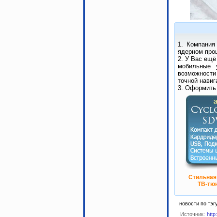
1. Компания
ядерном проц
2. У Вас ещё
мобильные 
возможности
точной навиг
3. Оформить
Стильная
ТВ-тюн
новости по тэг
Источник:
http