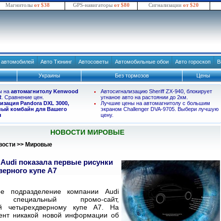
Магнитолы
от $38
GPS-навигаторы
от $80
Сигнализации
от $20
в автомобилей
Авто Тюнинг
Автосоветы
Автомобильные обои
Авто гороскоп
В
Украины
Без тормозов
Цены
ы на
автомагнитолу Kenwood
Автосигнализацию Sheriff ZX-940, блокирует
R
. Сравнение цен.
угнаное авто на растоянии до 2км.
изация Pandora DXL 3000,
Лучшие цены на автомагнитолу с большим
ый комбайн для Вашего
экраном Challenger DVA-9705. Выбери лучшую
я
цену.
НОВОСТИ МИРОВЫЕ
вости
>>
Мировые
Audi показала первые рисунки
ерного купе A7
ое подразделение компании Audi
о специальный промо-сайт,
й четырехдверному купе A7. На
ент никакой новой информации об