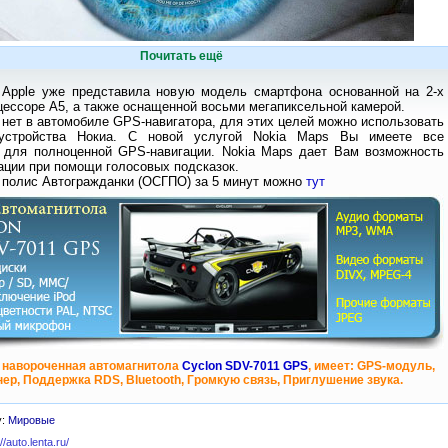
Почитать ещё
 Apple уже представила новую модель смартфона основанной на 2-х
ессоре А5, а также оснащенной восьми мегапиксельной камерой.
 нет в автомобиле GPS-навигатора, для этих целей можно использовать
устройства Нокиа. С новой услугой Nokia Maps Вы имеете все
 для полноценной GPS-навигации. Nokia Maps дает Вам возможность
ации при помощи голосовых подсказок.
 полис Автогражданки (ОСГПО) за 5 минут можно
тут
 навороченная автомагнитола
Cyclon SDV-7011 GPS
, имеет: GPS-модуль,
ер, Поддержка RDS, Bluetooth, Громкую связь, Приглушение звука.
у:
Мировые
://auto.lenta.ru/