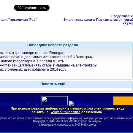
Следующая >
т для "поколения iPod"
Smart представит в Париже электрически
скуте
Последние новости раздела
мались о кроссовере меньше Renegade
yundai начала дорожные испытания новой «Элантры»
нового кроссовера Kia попали в Сеть
ожит китайцам поменять старые машины на электрокары
ых угоняемых автомобилей в 2014 году
Почитать ещё
При использовании информации в печатном или электронном виде
ссылка на
www.autolider.info
обязательна
oLider.info не несет ответственности за содержание информации, которую размещают пользователи рес
Copyright © 2012, AutoLider.info Все права защищены.
Страница сгенерирована за 0.074499 секунд