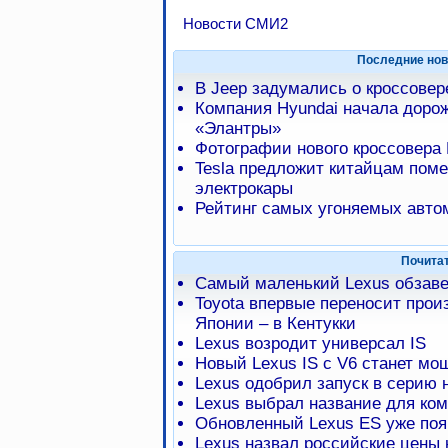
Новости СМИ2
Последние нов
В Jeep задумались о кроссове
Компания Hyundai начала доро
«Элантры»
Фотографии нового кроссовера 
Tesla предложит китайцам пом
электрокары
Рейтинг самых угоняемых авто
Почита
Самый маленький Lexus обзаве
Toyota впервые переносит прои
Японии – в Кентукки
Lexus возродит универсал IS
Новый Lexus IS с V6 станет мо
Lexus одобрил запуск в серию 
Lexus выбрал название для ком
Обновленный Lexus ES уже поя
Lexus назвал российские цены 