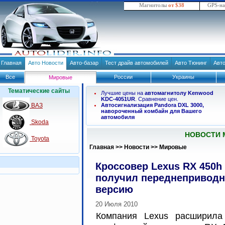
Магнитолы
от $38
GPS-н
Главная
Авто Новости
Авто-базар
Тест драйв автомобилей
Авто Тюнинг
Авт
Все
России
Украины
Мировые
Тематические сайты
Лучшие цены на
автомагнитолу Kenwood
KDC-4051UR
. Сравнение цен.
ВАЗ
Автосигнализация Pandora DXL 3000,
навороченный комбайн для Вашего
автомобиля
Skoda
НОВОСТИ 
Toyota
Главная
>>
Новости
>>
Мировые
Кроссовер Lexus RX 450h
получил переднепривод
версию
20 Июля 2010
Компания Lexus расширила