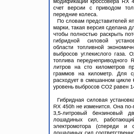
модификаций кроссовера RX 4
счет версии с приводом тол
передние колеса.
По словам представителей я
марки, такая версия сделана дл
чтобы полностью раскрыть по
гибридной силовой устан
области топливной экономичн
выбросов углекислого газа. О
топлива переднеприводного R
литров на сто километров п
граммов на километр. Для с
расходует в смешанном цикле 6
уровень выбросов CO2 равен 1
Гибридная силовая установк
RX 450h не изменится. Она по-
3,5-литровый бензиновый д
лошадиных сил, работающи
электромотора (спереди и
лошадиных сил соответственно)