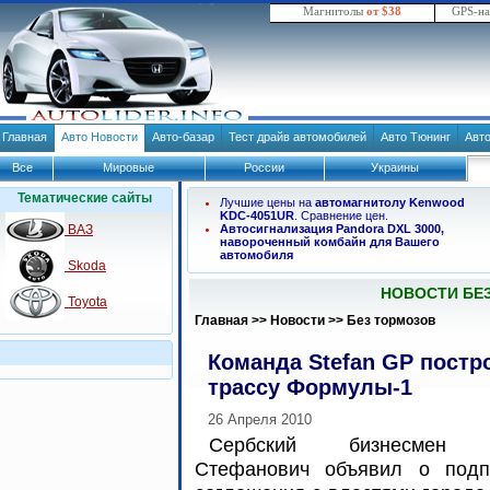
Магнитолы
от $38
GPS-н
Главная
Авто Новости
Авто-базар
Тест драйв автомобилей
Авто Тюнинг
Авт
Все
Мировые
России
Украины
Тематические сайты
Лучшие цены на
автомагнитолу Kenwood
KDC-4051UR
. Сравнение цен.
ВАЗ
Автосигнализация Pandora DXL 3000,
навороченный комбайн для Вашего
автомобиля
Skoda
НОВОСТИ БЕ
Toyota
Главная
>>
Новости
>>
Без тормозов
Команда Stefan GP постр
трассу Формулы-1
26 Апреля 2010
Сербский бизнесмен 
Стефанович объявил о подп