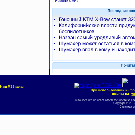
Новости СМИ2
Последние нов
Гоночный KTM X-Bow станет 32
Калифорнийские власти приду
беспилотников
Назван самый уродливый автом
Шумахер может остаться в коме
Шумахер впал в кому и находит
Почита
Наш RSS канал
При использовании инфо
ссылка на
ww
AutoLider.info не несет ответственности за
Copyright © 201
Страница с