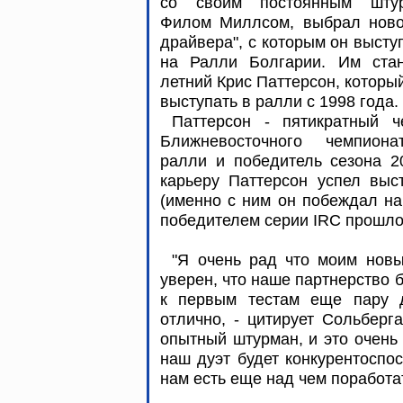
со своим постоянным шту
Филом Миллсом, выбрал новог
драйвера", с которым он высту
на Ралли Болгарии. Им стан
летний Крис Паттерсон, которы
выступать в ралли с 1998 года
Паттерсон - пятикратный ч
Ближневосточного чемпион
ралли и победитель сезона 2
карьеру Паттерсон успел выс
(именно с ним он побеждал на
победителем серии IRC прошло
"Я очень рад что моим новы
уверен, что наше партнерство 
к первым тестам еще пару д
отлично, - цитирует Сольберга
опытный штурман, и это очень 
наш дуэт будет конкурентоспо
нам есть еще над чем поработа