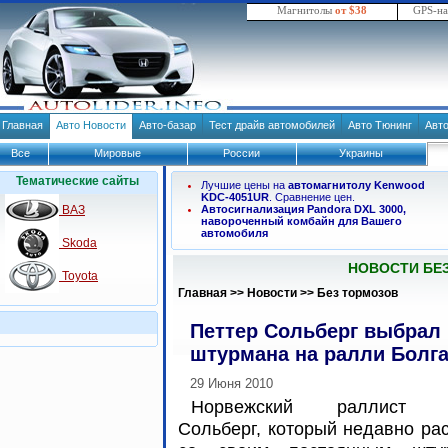
Магнитолы
от $38
GPS-н
Главная
Авто Новости
Авто-базар
Тест драйв автомобилей
Авто Тюнинг
Авт
Все
Мировые
России
Украины
Тематические сайты
Лучшие цены на
автомагнитолу Kenwood
KDC-4051UR
. Сравнение цен.
ВАЗ
Автосигнализация Pandora DXL 3000,
навороченный комбайн для Вашего
автомобиля
Skoda
НОВОСТИ БЕ
Toyota
Главная
>>
Новости
>>
Без тормозов
Петтер Сольберг выбрал
штурмана на ралли Болг
29 Июня 2010
Норвежский раллист П
Сольберг, который недавно ра