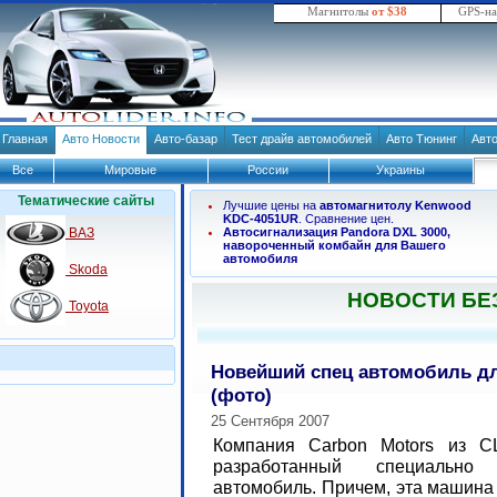
Магнитолы
от $38
GPS-н
Главная
Авто Новости
Авто-базар
Тест драйв автомобилей
Авто Тюнинг
Авт
Все
Мировые
России
Украины
Тематические сайты
Лучшие цены на
автомагнитолу Kenwood
KDC-4051UR
. Сравнение цен.
ВАЗ
Автосигнализация Pandora DXL 3000,
навороченный комбайн для Вашего
автомобиля
Skoda
НОВОСТИ БЕ
Toyota
Новейший спец автомобиль д
(фото)
25 Сентября 2007
Компания Carbon Motors из С
разработанный специальн
автомобиль. Причем, эта машина 