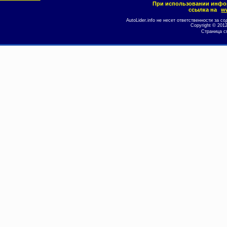
При использовании инфо
ссылка на
ww
AutoLider.info не несет ответственности за
Copyright © 201
Страница с