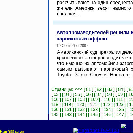
рассчитывают на один среднеста
жители Америки весят намного
средний...
Автопроизводителей решили н
парниковый эффект
19 Сентября 2007
Американский суд прекратил дел
крупнейших автопроизводителей –
что именно их автомобили загря
самым вызывают парниковый э
Toyota, DaimlerChrysler, Honda и...
Страницы:
<<<
[ 81 ]
[ 82 ]
[ 83 ]
[ 84 ]
[ 85
[ 93 ]
[ 94 ]
[ 95 ]
[ 96 ]
[ 97 ]
[ 98 ]
[ 99 ]
[ 10
106 ]
[ 107 ]
[ 108 ]
[ 109 ]
[ 110 ]
[ 111 ]
[ 1
118 ]
[ 119 ]
[ 120 ]
[ 121 ]
[ 122 ]
[ 123 ]
[ 1
130 ]
[ 131 ]
[ 132 ]
[ 133 ]
[ 134 ]
[ 135 ]
[ 1
142 ]
[ 143 ]
[ 144 ]
[ 145 ]
[ 146 ]
[ 147 ]
[ 1
Наш RSS канал