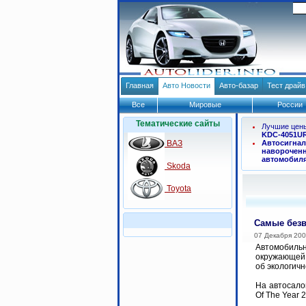
Главная
Авто Новости
Авто-базар
Тест драй
Все
Мировые
России
Тематические сайты
Лучшие цен
KDC-4051U
ВАЗ
Автосигнал
навороченн
автомобил
Skoda
Toyota
Самые безв
07 Декабря 20
Автомобиль
окружающей 
об экологич
На автосало
Of The Year 2