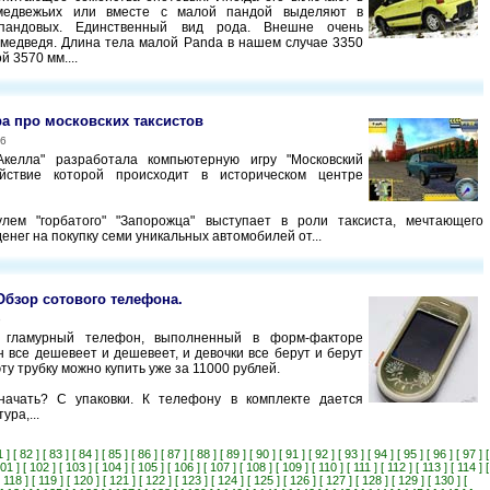
медвежьих или вместе с малой пандой выделяют в
пандовых. Единственный вид рода. Внешне очень
медведя. Длина тела малой Panda в нашем случае 3350
й 3570 мм....
ра про московских таксистов
06
Акелла" разработала компьютерную игру "Московский
ействие которой происходит в историческом центре
улем "горбатого" "Запорожца" выступает в роли таксиста, мечтающего
енег на покупку семи уникальных автомобилей от...
 Обзор сотового телефона.
6
 гламурный телефон, выполненный в форм-факторе
н все дешевеет и дешевеет, и девочки все берут и берут
эту трубку можно купить уже за 11000 рублей.
 начать? С упаковки. К телефону в комплекте дается
ура,...
1 ]
[ 82 ]
[ 83 ]
[ 84 ]
[ 85 ]
[ 86 ]
[ 87 ]
[ 88 ]
[ 89 ]
[ 90 ]
[ 91 ]
[ 92 ]
[ 93 ]
[ 94 ]
[ 95 ]
[ 96 ]
[ 97 ]
[
101 ]
[ 102 ]
[ 103 ]
[ 104 ]
[ 105 ]
[ 106 ]
[ 107 ]
[ 108 ]
[ 109 ]
[ 110 ]
[ 111 ]
[ 112 ]
[ 113 ]
[ 114 ]
[
[ 118 ]
[ 119 ]
[ 120 ]
[ 121 ]
[ 122 ]
[ 123 ]
[ 124 ]
[ 125 ]
[ 126 ]
[ 127 ]
[ 128 ]
[ 129 ]
[ 130 ]
[