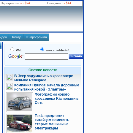
Парктроники
от $54
Телефоны
от $44
идео
Погода
ТВ программа
Web
www.autolider.info
Свежие новости
В Jeep задумались о кроссовере
меньше Renegade
Компания Hyundai начала дорожные
испытания новой «Элантры»
Фотографии нового
кроссовера Kia попали в
Сеть
Tesla предложит
китайцам поменять
старые машины на
электрокары