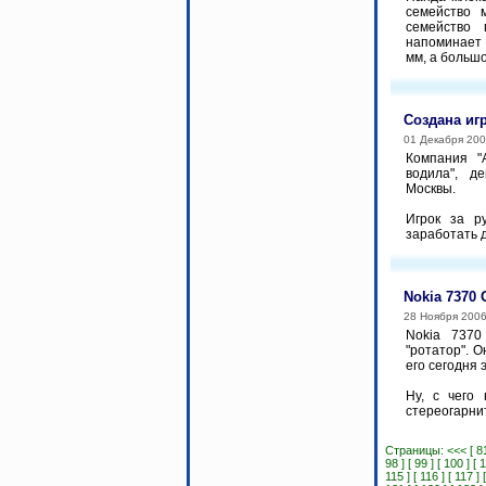
семейство 
семейство 
напоминает 
мм, а большо
Создана иг
01 Декабря 20
Компания "
водила", д
Москвы.
Игрок за р
заработать д
Nokia 7370
28 Ноября 200
Nokia 7370
"ротатор". О
его сегодня 
Ну, с чего
стереогарнит
Страницы:
<<<
[ 8
98 ]
[ 99 ]
[ 100 ]
[ 
115 ]
[ 116 ]
[ 117 ]