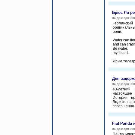
Брюс Ли ре
04 Декабря 20
Германски
оригинальн
роли.
Water can flo
and can cras
Be water,
my friend.
Ярые телезр
Для задерж
04 Декабря 20
43-летний
настоящее 
История пр
Водитель с ж
совершенно с
Fiat Panda 
04 Декабря 20
Панда млеко