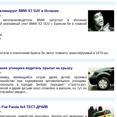
кламирует BMW X3 SUV в Испании
06
й автопроизводитель BMW запустил в Испании
ый рекламный спот BMW X3 SUV с Брюсом Ли в главной
at,
h.
ители и поклонники Брюса Ли, могут помнить транслируемый в 1970-ых...
ания угонщика водитель прыгал на крышу.
06
 немец, являющийся отцом двоих детей, проявил
геройство при задержании автомобильного угонщика.
оизошла в городке Зигбург, передает «Газета.ру».
еной и двумя детьми ехал спокойно в магазин, но тут он
лучайно увидел,...
и Fiat Panda 4x4 ТЕСТ-ДРАЙВ
06
питающее семейства енотовых. Иногда его включают в