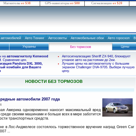
Магнитолы
от $38
GPS-навигаторы
от $80
Сигнализации
от $20
в автомобилей
Авто Тюнинг
Автосоветы
Автомобильные обои
Авто гороскоп
В
Украины
Цены
Без тормозов
ы на
автомагнитолу Kenwood
Автосигнализацию Sheriff ZX-940, блокирует
R
. Сравнение цен.
угнаное авто на растоянии до 2км.
изация Pandora DXL 3000,
Лучшие цены на автомагнитолу с большим
ый комбайн для Вашего
экраном Challenger DVA-9705. Выбери лучшую
я
цену.
НОВОСТИ БЕЗ ТОРМОЗОВ
редные автомобили 2007 года
06
ная Америка одновременно наносит максимальный вред
среде своими машинами и больше всех в мире заботится
ности транспортных средств.
не в Лос-Анджелесе состоялось торжественное вручение наград Green Car
007 ...