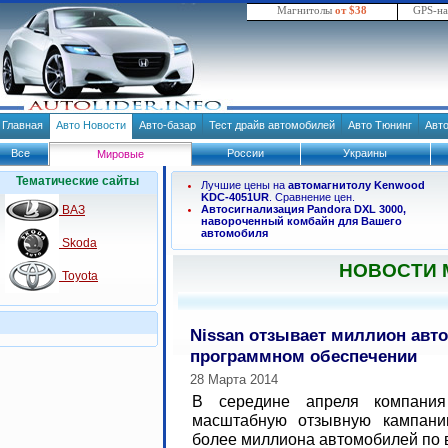
Магнитолы
от $38
GPS-н
Главная
Авто Новости
Авто-базар
Тест драйв автомобилей
Авто Тюнинг
Авт
Все
России
Украины
Мировые
Тематические сайты
Лучшие цены на
автомагнитолу Kenwood
KDC-4051UR
. Сравнение цен.
ВАЗ
Автосигнализация Pandora DXL 3000,
навороченный комбайн для Вашего
автомобиля
Skoda
НОВОСТИ
Toyota
Nissan отзывает миллион авто
программном обеспечении
28 Марта 2014
В середине апреля компания
масштабную отзывную кампани
более миллиона автомобилей по 