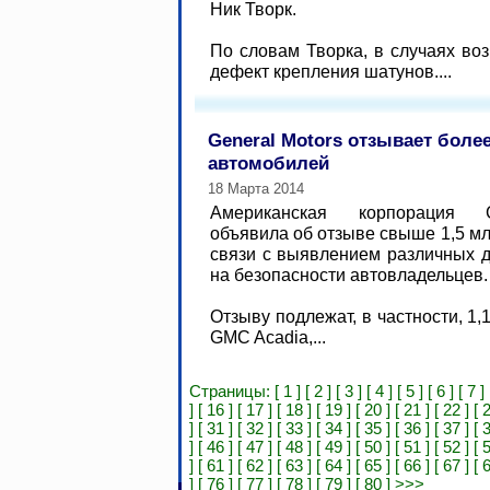
Ник Творк.
По словам Творка, в случаях во
дефект крепления шатунов....
General Motors отзывает более
автомобилей
18 Марта 2014
Американская корпорация G
объявила об отзыве свыше 1,5 мл
связи с выявлением различных д
на безопасности автовладельцев
Отзыву подлежат, в частности, 1,
GMC Acadia,...
Страницы:
[ 1 ]
[ 2 ]
[ 3 ]
[ 4 ]
[ 5 ]
[ 6 ]
[ 7 ]
]
[ 16 ]
[ 17 ]
[ 18 ]
[ 19 ]
[ 20 ]
[ 21 ]
[ 22 ]
[ 
]
[ 31 ]
[ 32 ]
[ 33 ]
[ 34 ]
[ 35 ]
[ 36 ]
[ 37 ]
[ 
]
[ 46 ]
[ 47 ]
[ 48 ]
[ 49 ]
[ 50 ]
[ 51 ]
[ 52 ]
[ 
]
[ 61 ]
[ 62 ]
[ 63 ]
[ 64 ]
[ 65 ]
[ 66 ]
[ 67 ]
[ 
]
[ 76 ]
[ 77 ]
[ 78 ]
[ 79 ]
[ 80 ]
>>>