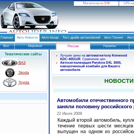
Магнитолы
от $38
GPS-н
Главная
Авто Новости
Авто-базар
Тест драйв автомобилей
Авто Тюнинг
Авт
Все
Мировые
Украины
России
Тематические сайты
Лучшие цены на
автомагнитолу Kenwood
KDC-4051UR
. Сравнение цен.
ВАЗ
Автосигнализация Pandora DXL 3000,
навороченный комбайн для Вашего
автомобиля
Skoda
НОВОСТИ
Toyota
Автомобили отечественного п
заняли половину российского
22 Июля 2009
Каждый второй автомобиль, купл
течение первых шести месяцев
выпущен на одном из российски