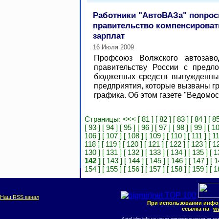
Работники "АвтоВАЗа" попро
правительство компенсироват
зарплат
16 Июля 2009
Профсоюз Волжского автозаво
правительству России с предл
бюджетных средств вынужденные
предприятия, которые вызваны г
графика. Об этом газете "Ведомост
Страницы:
<<<
[ 81 ]
[ 82 ]
[ 83 ]
[ 84 ]
[ 85
[ 93 ]
[ 94 ]
[ 95 ]
[ 96 ]
[ 97 ]
[ 98 ]
[ 99 ]
[ 10
106 ]
[ 107 ]
[ 108 ]
[ 109 ]
[ 110 ]
[ 111 ]
[ 1
118 ]
[ 119 ]
[ 120 ]
[ 121 ]
[ 122 ]
[ 123 ]
[ 1
130 ]
[ 131 ]
[ 132 ]
[ 133 ]
[ 134 ]
[ 135 ]
[ 1
142 ]
[ 143 ]
[ 144 ]
[ 145 ]
[ 146 ]
[ 147 ]
[ 1
154 ]
[ 155 ]
[ 156 ]
[ 157 ]
[ 158 ]
[ 159 ]
[ 1
Наш RSS канал
При использовании инфо
ссылка на
ww