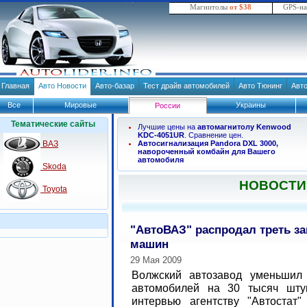
Магнитолы
от $38
GPS-н
Главная
Авто Новости
Авто-базар
Тест драйв автомобилей
Авто Тюнинг
Авт
Все
Мировые
Украины
России
Тематические сайты
Лучшие цены на
автомагнитолу Kenwood
KDC-4051UR
. Сравнение цен.
ВАЗ
Автосигнализация Pandora DXL 3000,
навороченный комбайн для Вашего
автомобиля
Skoda
НОВОСТИ
Toyota
"АвтоВАЗ" распродал треть з
машин
29 Мая 2009
Волжский автозавод уменьшил
автомобилей на 30 тысяч шту
интервью агентству "Автостат"