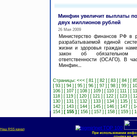
Минфин увеличит выплаты п
двух миллионов рублей
26 Мая 2009
Министерство финансов РФ в 
разрабатываемой единой сист
жизни и здоровья граждан наме
закон об обязательном ст
ответственности (ОСАГО). В час
Минфин...
Страницы:
<<<
[ 81 ]
[ 82 ]
[ 83 ]
[ 84 ]
[ 85
[ 93 ]
[ 94 ]
[ 95 ]
[ 96 ]
[ 97 ]
[ 98 ]
[ 99 ]
[ 10
106 ]
[ 107 ]
[ 108 ]
[ 109 ]
[ 110 ]
[ 111 ]
[ 1
118 ]
[ 119 ]
[ 120 ]
[ 121 ]
[ 122 ]
[ 123 ]
[ 1
130 ]
[ 131 ]
[ 132 ]
[ 133 ]
[ 134 ]
[ 135 ]
[ 1
142 ]
[ 143 ]
[ 144 ]
[ 145 ]
[ 146 ]
[ 147 ]
[ 1
154 ]
[ 155 ]
[ 156 ]
[ 157 ]
[ 158 ]
[ 159 ]
[ 
Наш RSS канал
При использовании инфо
ссылка на
ww