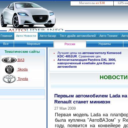
Магнитолы
от $38
GPS-н
Главная
Авто Новости
Авто-базар
Тест драйв автомобилей
Авто Тюнинг
Авт
Все
Мировые
Украины
России
Тематические сайты
Лучшие цены на
автомагнитолу Kenwood
KDC-4051UR
. Сравнение цен.
ВАЗ
Автосигнализация Pandora DXL 3000,
навороченный комбайн для Вашего
автомобиля
Skoda
НОВОСТИ
Toyota
Первым автомобилем Lada на
Renault станет минивэн
27 Мая 2009
Первая модель Lada на платфор
была куплена "АвтоВАЗом" у Re
году, появится на конвейере д