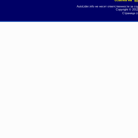
ссылка на
ww
AutoLider.info не несет ответственности за
Copyright © 201
Страница с