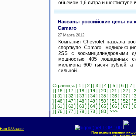
объемом 1,6 литра и шестиступенч
Названы российские цены на к
Camaro
27 Марта 2012
Компания Chevrolet назвала ро
спорткупе Camaro: модификаци
2SS с восьмицилиндровыми дв
мощностью 405 лошадиных си
миллиона 600 тысяч рублей, а 
сильной...
Страницы:
[ 1 ]
[ 2 ]
[ 3 ]
[ 4 ]
[ 5 ]
[ 6 ]
[ 7 ]
]
[ 16 ]
[ 17 ]
[ 18 ]
[ 19 ]
[ 20 ]
[ 21 ]
[ 22 ]
[ 
]
[ 31 ]
[ 32 ]
[ 33 ]
[ 34 ]
[ 35 ]
[ 36 ]
[ 37 ]
[ 
]
[ 46 ]
[ 47 ]
[ 48 ]
[ 49 ]
[ 50 ]
[ 51 ]
[ 52 ]
[ 
]
[ 61 ]
[ 62 ]
[ 63 ]
[ 64 ]
[ 65 ]
[ 66 ]
[ 67 ]
[ 
]
[ 76 ]
[ 77 ]
[ 78 ]
[ 79 ]
[ 80 ]
>>>
Наш RSS канал
При использовании инфо