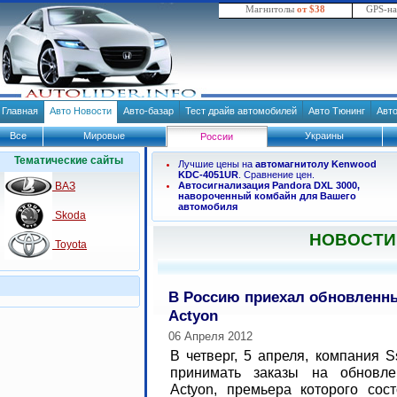
Магнитолы
от $38
GPS-н
Главная
Авто Новости
Авто-базар
Тест драйв автомобилей
Авто Тюнинг
Авт
Все
Мировые
Украины
России
Тематические сайты
Лучшие цены на
автомагнитолу Kenwood
KDC-4051UR
. Сравнение цен.
ВАЗ
Автосигнализация Pandora DXL 3000,
навороченный комбайн для Вашего
автомобиля
Skoda
НОВОСТИ
Toyota
В Россию приехал обновленн
Actyon
06 Апреля 2012
В четверг, 5 апреля, компания 
принимать заказы на обновле
Actyon, премьера которого со