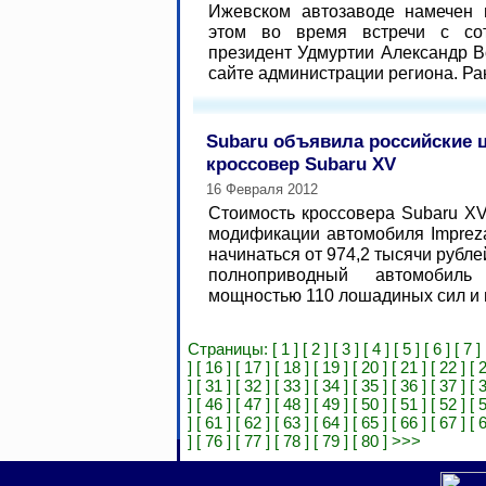
Ижевском автозаводе намечен 
этом во время встречи с сот
президент Удмуртии Александр В
сайте администрации региона. Ран
Subaru объявила российские 
кроссовер Subaru XV
16 Февраля 2012
Стоимость кроссовера Subaru X
модификации автомобиля Impreza
начинаться от 974,2 тысячи рубле
полноприводный автомобиль
мощностью 110 лошадиных сил и п
Страницы:
[ 1 ]
[ 2 ]
[ 3 ]
[ 4 ]
[ 5 ]
[ 6 ]
[ 7 ]
]
[ 16 ]
[ 17 ]
[ 18 ]
[ 19 ]
[ 20 ]
[ 21 ]
[ 22 ]
[ 
]
[ 31 ]
[ 32 ]
[ 33 ]
[ 34 ]
[ 35 ]
[ 36 ]
[ 37 ]
[ 
]
[ 46 ]
[ 47 ]
[ 48 ]
[ 49 ]
[ 50 ]
[ 51 ]
[ 52 ]
[ 
]
[ 61 ]
[ 62 ]
[ 63 ]
[ 64 ]
[ 65 ]
[ 66 ]
[ 67 ]
[ 
]
[ 76 ]
[ 77 ]
[ 78 ]
[ 79 ]
[ 80 ]
>>>