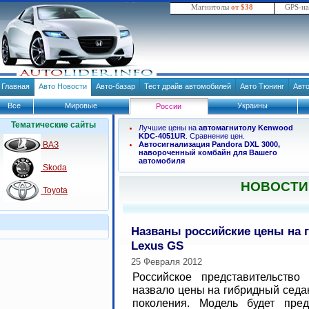
Магнитолы
от $38
GPS-н
Главная
Авто Новости
Авто-базар
Тест драйв автомобилей
Авто Тюнинг
Авт
Все
Мировые
Украины
России
Тематические сайты
Лучшие цены на
автомагнитолу Kenwood
KDC-4051UR
. Сравнение цен.
ВАЗ
Автосигнализация Pandora DXL 3000,
навороченный комбайн для Вашего
автомобиля
Skoda
НОВОСТИ
Toyota
Названы российские цены на
Lexus GS
25 Февраля 2012
Российское представительство
назвало цены на гибридный седа
поколения. Модель будет пред