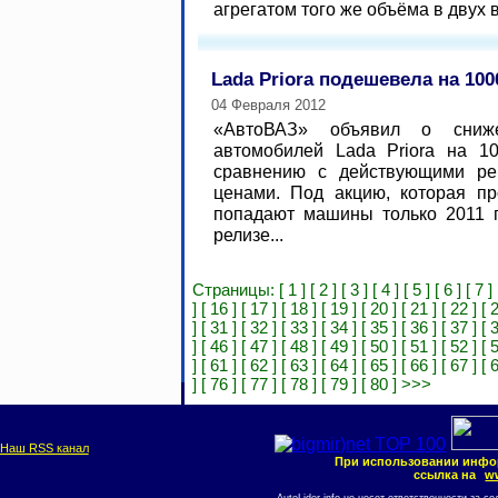
агрегатом того же объёма в двух в
Lada Priora подешевела на 10
04 Февраля 2012
«АвтоВАЗ» объявил о сниже
автомобилей Lada Priora на 1
сравнению с действующими ре
ценами. Под акцию, которая пр
попадают машины только 2011 г
релизе...
Страницы:
[ 1 ]
[ 2 ]
[ 3 ]
[ 4 ]
[ 5 ]
[ 6 ]
[ 7 ]
]
[ 16 ]
[ 17 ]
[ 18 ]
[ 19 ]
[ 20 ]
[ 21 ]
[ 22 ]
[ 
]
[ 31 ]
[ 32 ]
[ 33 ]
[ 34 ]
[ 35 ]
[ 36 ]
[ 37 ]
[ 
]
[ 46 ]
[ 47 ]
[ 48 ]
[ 49 ]
[ 50 ]
[ 51 ]
[ 52 ]
[ 
]
[ 61 ]
[ 62 ]
[ 63 ]
[ 64 ]
[ 65 ]
[ 66 ]
[ 67 ]
[ 
]
[ 76 ]
[ 77 ]
[ 78 ]
[ 79 ]
[ 80 ]
>>>
Наш RSS канал
При использовании инфо
ссылка на
ww