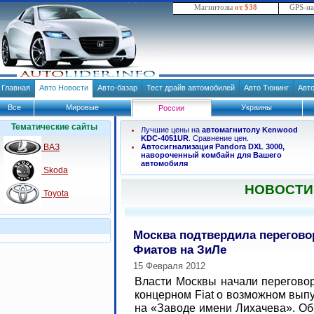
Магнитолы
от $38
GPS-н
Главная
Авто Новости
Авто-базар
Тест драйв автомобилей
Авто Тюнинг
Авт
Все
Мировые
Украины
России
Тематические сайты
Лучшие цены на
автомагнитолу Kenwood
KDC-4051UR
. Сравнение цен.
ВАЗ
Автосигнализация Pandora DXL 3000,
навороченный комбайн для Вашего
автомобиля
Skoda
НОВОСТИ
Toyota
Москва подтвердила перегово
Фиатов на ЗиЛе
15 Февраля 2012
Власти Москвы начали перегово
концерном Fiat о возможном вып
на «Заводе имени Лихачева». Об 