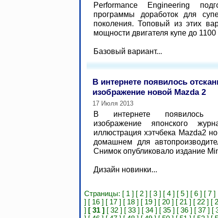
Performance Engineering под
программы доработок для супер
поколения. Топовый из этих ва
мощности двигателя купе до 110
Базовый вариант...
В интернете появилось отска
изображение новой Mazda 2
17 Июля 2013
В интернете появилось от
изображение японского журн
иллюстрация хэтчбека Mazda2 но
домашнем для автопроизводите
Снимок опубликовало издание Mi
Дизайн новинки...
Страницы:
[ 1 ]
[ 2 ]
[ 3 ]
[ 4 ]
[ 5 ]
[ 6 ]
[ 7 ]
]
[ 16 ]
[ 17 ]
[ 18 ]
[ 19 ]
[ 20 ]
[ 21 ]
[ 22 ]
[ 
]
[ 31 ]
[ 32 ]
[ 33 ]
[ 34 ]
[ 35 ]
[ 36 ]
[ 37 ]
[ 