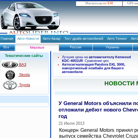
Магнитолы
от $38
GPS-н
Главная
Авто Новости
Авто-базар
Тест драйв автомобилей
Авто Тюнинг
Авт
Все
России
Украины
Мировые
Тематические сайты
Лучшие цены на
автомагнитолу Kenwood
KDC-4051UR
. Сравнение цен.
ВАЗ
Автосигнализация Pandora DXL 3000,
навороченный комбайн для Вашего
автомобиля
Skoda
НОВОСТИ
Toyota
У General Motors объяснили п
отложили дебют нового Chevro
год
21 Июля 2013
Концерн General Motors принял 
выпуск семейства Chevrolet Cruz