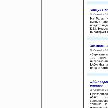
Гонщик Евг
30 Сентября 2
На Ралли И
сменит ав
предстоящей
DS3. Несмот
пилотирует F
Объявлены 
29 Сентября 2
«Заряженная
120 тысяч 
интервью аг
LADA Granta
цена «Гранты
ФАС предло
топливо
28 Сентября 2
Руководите
(ФАС) Иг
запланиров
топливо. По
очередному р