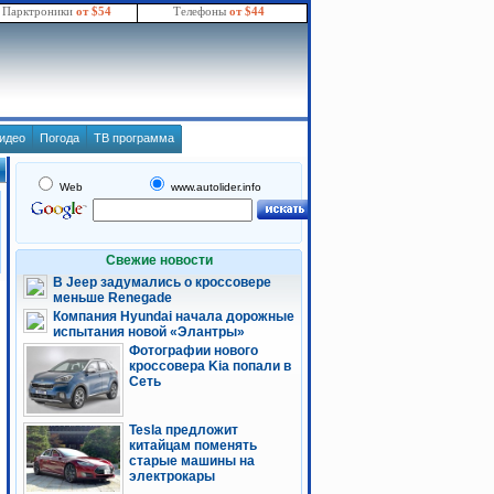
Парктроники
от $54
Телефоны
от $44
идео
Погода
ТВ программа
Web
www.autolider.info
Свежие новости
В Jeep задумались о кроссовере
меньше Renegade
Компания Hyundai начала дорожные
испытания новой «Элантры»
Фотографии нового
кроссовера Kia попали в
Сеть
Tesla предложит
китайцам поменять
старые машины на
электрокары