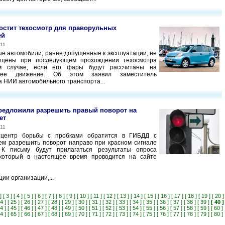
остит техосмотр для праворульных
ей
011
е автомобили, ранее допущенные к эксплуатации, не
ещены при последующем прохождении техосмотра
м случае, если его фары будут рассчитаны на
ннее движение. Об этом заявил заместитель
а НИИ автомобильного транспорта...
редложили разрешить правый поворот на
ет
011
 центр борьбы с пробками обратится в ГИБДД с
м разрешить поворот направо при красном сигнале
 К письму будут прилагаться результаты опроса
 который в настоящее время проводится на сайте
ии организации,...
]
[ 3 ]
[ 4 ]
[ 5 ]
[ 6 ]
[ 7 ]
[ 8 ]
[ 9 ]
[ 10 ]
[ 11 ]
[ 12 ]
[ 13 ]
[ 14 ]
[ 15 ]
[ 16 ]
[ 17 ]
[ 18 ]
[ 19 ]
[ 20 ]
4 ]
[ 25 ]
[ 26 ]
[ 27 ]
[ 28 ]
[ 29 ]
[ 30 ]
[ 31 ]
[ 32 ]
[ 33 ]
[ 34 ]
[ 35 ]
[ 36 ]
[ 37 ]
[ 38 ]
[ 39 ]
[ 40 ]
4 ]
[ 45 ]
[ 46 ]
[ 47 ]
[ 48 ]
[ 49 ]
[ 50 ]
[ 51 ]
[ 52 ]
[ 53 ]
[ 54 ]
[ 55 ]
[ 56 ]
[ 57 ]
[ 58 ]
[ 59 ]
[ 60 ]
4 ]
[ 65 ]
[ 66 ]
[ 67 ]
[ 68 ]
[ 69 ]
[ 70 ]
[ 71 ]
[ 72 ]
[ 73 ]
[ 74 ]
[ 75 ]
[ 76 ]
[ 77 ]
[ 78 ]
[ 79 ]
[ 80 ]