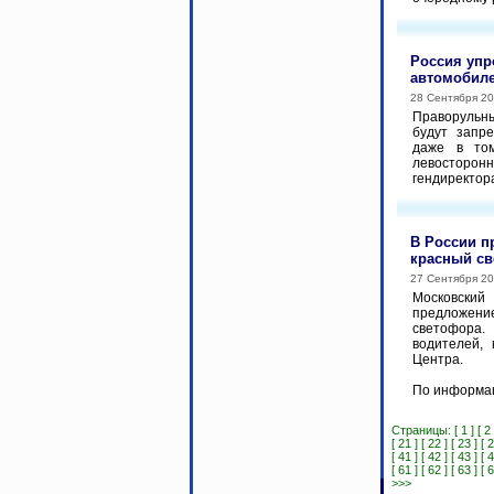
Россия упр
автомобил
28 Сентября 2
Праворульны
будут запр
даже в то
левосторо
гендиректор
В России п
красный св
27 Сентября 2
Московский
предложение
светофора.
водителей,
Центра.
По информац
Страницы:
[ 1 ]
[ 2 
[ 21 ]
[ 22 ]
[ 23 ]
[ 2
[ 41 ]
[ 42 ]
[ 43 ]
[ 4
[ 61 ]
[ 62 ]
[ 63 ]
[ 6
>>>