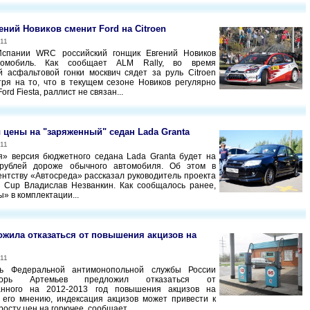
ений Новиков сменит Ford на Citroen
011
спании WRC российский гонщик Евгений Новиков
томобиль. Как сообщает ALM Rally, во время
 асфальтовой гонки москвич сядет за руль Citroen
ря на то, что в текущем сезоне Новиков регулярно
ord Fiesta, раллист не связан...
цены на "заряженный" седан Lada Granta
011
» версия бюджетного седана Lada Granta будет на
рублей дороже обычного автомобиля. Об этом в
ентству «Автосреда» рассказал руководитель проекта
 Cup Владислав Незванкин. Как сообщалось ранее,
» в комплектации...
жила отказаться от повышения акцизов на
011
ль Федеральной антимонопольной службы России
орь Артемьев предложил отказаться от
анного на 2012-2013 год повышения акцизов на
 его мнению, индексация акцизов может привести к
осту цен на горючее, сообщает...