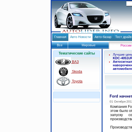
Главная
Авто Новости
Авто-базар
Тест драй
Все
Мировые
России
Тематические сайты
Лучшие цен
KDC-4051U
ВАЗ
Автосигнал
навороченн
автомобил
Skoda
Toyota
Ford начне
01 Октября 201
Компания For
этом было о
запуску с
производств
Производств