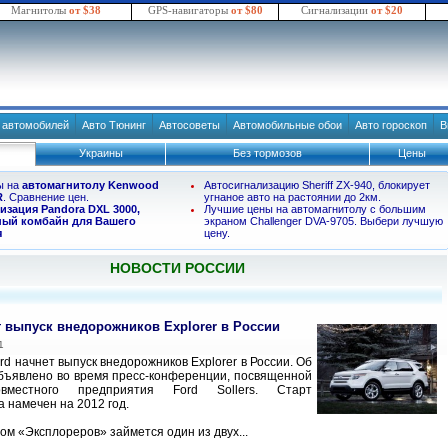
Магнитолы
от $38
GPS-навигаторы
от $80
Сигнализации
от $20
в автомобилей
Авто Тюнинг
Автосоветы
Автомобильные обои
Авто гороскоп
В
Украины
Без тормозов
Цены
ы на
автомагнитолу Kenwood
Автосигнализацию Sheriff ZX-940, блокирует
R
. Сравнение цен.
угнаное авто на растоянии до 2км.
изация Pandora DXL 3000,
Лучшие цены на автомагнитолу с большим
ый комбайн для Вашего
экраном Challenger DVA-9705. Выбери лучшую
я
цену.
НОВОСТИ РОССИИ
т выпуск внедорожников Explorer в России
1
d начнет выпуск внедорожников Explorer в России. Об
бъявлено во время пресс-конференции, посвященной
овместного предприятия Ford Sollers. Старт
а намечен на 2012 год.
ом «Эксплореров» займется один из двух...