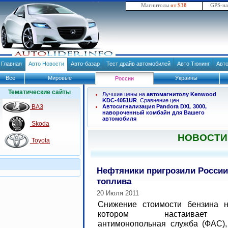
Магнитолы
от $38
GPS-н
Главная
Авто Новости
Авто-базар
Тест драйв автомобилей
Авто Тюнинг
Авт
Все
Мировые
Украины
России
Тематические сайты
Лучшие цены на
автомагнитолу Kenwood
KDC-4051UR
. Сравнение цен.
ВАЗ
Автосигнализация Pandora DXL 3000,
навороченный комбайн для Вашего
автомобиля
Skoda
НОВОСТИ
Toyota
Нефтяники пригрозили Росси
топлива
20 Июля 2011
Снижение стоимости бензина н
котором настаивает 
антимонопольная служба (ФАС),