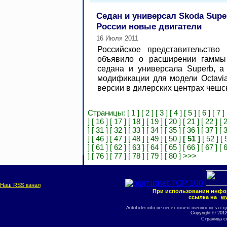
Седан и универсал Skoda Supe
России новые двигатели
16 Июля 2011
Российское представительство
объявило о расширении гаммы
седана и универсала Superb, а
модификации для модели Octavia
версии в дилерских центрах чешск
Страницы:
[ 1 ]
[ 2 ]
[ 3 ]
[ 4 ]
[ 5 ]
[ 6 ]
[ 7 ]
]
[ 16 ]
[ 17 ]
[ 18 ]
[ 19 ]
[ 20 ]
[ 21 ]
[ 22 ]
[ 
]
[ 31 ]
[ 32 ]
[ 33 ]
[ 34 ]
[ 35 ]
[ 36 ]
[ 37 ]
[ 
]
[ 46 ]
[ 47 ]
[ 48 ]
[ 49 ]
[ 50 ]
[ 51 ]
[ 52 ]
[ 
]
[ 61 ]
[ 62 ]
[ 63 ]
[ 64 ]
[ 65 ]
[ 66 ]
[ 67 ]
[ 
]
[ 76 ]
[ 77 ]
[ 78 ]
[ 79 ]
[ 80 ]
>>>
Наш RSS канал
При использовании инфо
ссылка на
ww
AutoLider.info не несет ответственности за
Copyright © 201
Страница с