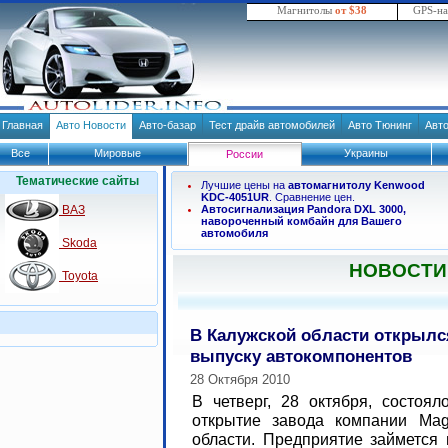
Магнитолы
от $38
GPS-н
Главная
Авто Новости
Авто-базар
Тест драйв автомобилей
Авто Тюнинг
Авт
Все
Мировые
Украины
России
Тематические сайты
Лучшие цены на
автомагнитолу Kenwood
KDC-4051UR
. Сравнение цен.
ВАЗ
Автосигнализация Pandora DXL 3000,
навороченный комбайн для Вашего
автомобиля
Skoda
НОВОСТИ
Toyota
В Калужской области открылс
выпуску автокомпонентов
28 Октября 2010
В четверг, 28 октября, состоя
открытие завода компании Ma
области. Предприятие займется