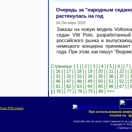
Очередь за "народным седано
растянулась на год
04 Октября 2010
Заказы на новую модель Volksw
седан VW Polo, разработанный
российского рынка и выпускающ
немецкого концерна принимают
года. При этом, как пишут "Ведомо
Страницы:
[ 1 ]
[ 2 ]
[ 3 ]
[ 4 ]
[ 5 ]
[ 6 ]
[ 7 ]
]
[ 16 ]
[ 17 ]
[ 18 ]
[ 19 ]
[ 20 ]
[ 21 ]
[ 22 ]
[ 
]
[ 31 ]
[ 32 ]
[ 33 ]
[ 34 ]
[ 35 ]
[ 36 ]
[ 37 ]
[ 
]
[ 46 ]
[ 47 ]
[ 48 ]
[ 49 ]
[ 50 ]
[ 51 ]
[ 52 ]
[ 
]
[ 61 ]
[ 62 ]
[ 63 ]
[ 64 ]
[ 65 ]
[ 66 ]
[ 67 ]
[ 
]
[ 76 ]
[ 77 ]
[ 78 ]
[ 79 ]
[ 80 ]
>>>
Наш RSS канал
При использовании инфо
ссылка на
ww
AutoLider.info не несет ответственности за
Copyright © 201
Страница с