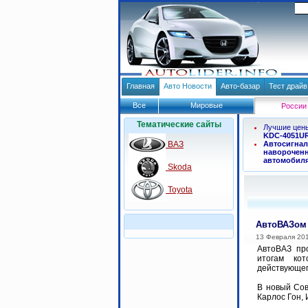
Главная
Авто Новости
Авто-базар
Тест драй
Все
Мировые
России
Тематические сайты
Лучшие цен
KDC-4051U
ВАЗ
Автосигнал
навороченн
автомобил
Skoda
Toyota
АвтоВАЗом 
13 Февраля 20
АвтоВАЗ пр
итогам ко
действующег
В новый Сов
Карлос Гон, И