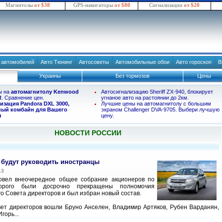
Магнитолы
от $38
GPS-навигаторы
от $80
Сигнализации
от $20
в автомобилей
Авто Тюнинг
Автосоветы
Автомобильные обои
Авто гороскоп
В
Украины
Без тормозов
Цены
ы на
автомагнитолу Kenwood
Автосигнализацию Sheriff ZX-940, блокирует
R
. Сравнение цен.
угнаное авто на растоянии до 2км.
изация Pandora DXL 3000,
Лучшие цены на автомагнитолу с большим
ый комбайн для Вашего
экраном Challenger DVA-9705. Выбери лучшую
я
цену.
НОВОСТИ РОССИИ
будут руководить иностранцы
13
овел внеочередное общее собрание акционеров по
торого были досрочно прекращены полномочия
о Совета директоров и был избран новый состав.
ет директоров вошли Бруно Анселен, Владимир Артяков, Рубен Варданян,
горь...