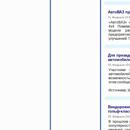
АвтоВАЗ пр
11 Февраля 20
«АвтоВАЗ» 
4x4. Помим
модели рж
предприяти
улучшений. 
Для презид
автомобил
05 Февраля 20
Участники 
автомобилей
возможность
этом сообща
Источники, б
Внедорожни
гольф-клас
05 Февраля 20
В прошлом г
популярнос
месяцев от