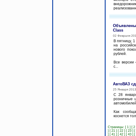
внедорожн
реализованн
Объявлены 
Class
02 Февраля 20
В пятницу, 
на российс
нового пок
рублей.
Все версии 
с...
АвтоВАЗ сд
25 Января 201
С 28 январ
розничные 
автомобилей
Как сообща
коснется тол
Страницы:
[ 1 ]
[ 2 
]
[ 21 ]
[ 22 ]
[ 23 ]
[
]
[ 41 ]
[ 42 ]
[ 43 ]
[