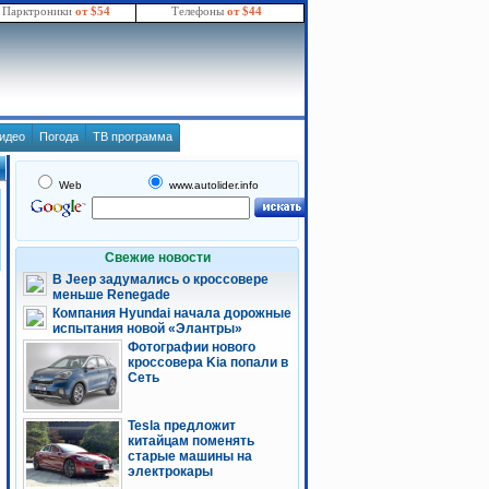
Парктроники
от $54
Телефоны
от $44
идео
Погода
ТВ программа
Web
www.autolider.info
Свежие новости
В Jeep задумались о кроссовере
меньше Renegade
Компания Hyundai начала дорожные
испытания новой «Элантры»
Фотографии нового
кроссовера Kia попали в
Сеть
Tesla предложит
китайцам поменять
старые машины на
электрокары