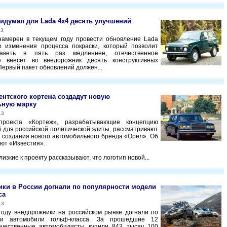
идумал для Lada 4x4 десять улучшений
13
намерен в текущем году провести обновление Lada
о изменения процесса покраски, который позволит
аветь в пять раз медленнее, отечественное
е внесет во внедорожник десять конструктивных
Первый пакет обновлений должен...
ентского кортежа создадут новую
ьную марку
13
проекта «Кортеж», разрабатывающие концепцию
 для российской политической элиты, рассматривают
 создания нового автомобильного бренда «Орел». Об
ют «Известия».
лизкие к проекту рассказывают, что логотип новой...
ки в России догнали по популярности модели
са
13
оду внедорожники на российском рынке догнали по
ти автомобили гольф-класса. За прошедшие 12
ечественные автомобилисты купили 843 тысяч 100