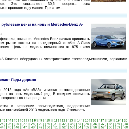
иков. Это составляет 30,6 процента всех
ых в прошлом году машин. При этом...
рублевые цены на новый Mercedes-Benz A-
13
1 февраля, компания Mercedes-Benz начала принимать
ком рынке заказы на пятидверный хэтчбек A-Class
оления. Цены на модель начинаются от 875 тысяч
«А-Класса» оборудованы электрическими стеклоподъемниками, зеркалами
елает Лады дороже
3
я 2013 года «АвтоВАЗ» изменит рекомендованные
цены на весь модельный ряд. В среднем стоимость
 возрастет на три процента.
ется в заявлении производителя, подорожание
ько автомобилей 2013 модельного года. Стоимость...
]
[ 3 ]
[ 4 ]
[ 5 ]
[ 6 ]
[ 7 ]
[ 8 ]
[ 9 ]
[ 10 ]
[ 11 ]
[ 12 ]
[ 13 ]
[ 14 ]
[ 15 ]
[ 16 ]
[ 17 ]
[ 18 ]
[ 19 ]
[ 20
 24 ]
[ 25 ]
[ 26 ]
[ 27 ]
[ 28 ]
[ 29 ]
[ 30 ]
[ 31 ]
[ 32 ]
[ 33 ]
[ 34 ]
[ 35 ]
[ 36 ]
[ 37 ]
[ 38 ]
[ 39 ]
[ 40
 44 ]
[ 45 ]
[ 46 ]
[ 47 ]
[ 48 ]
[ 49 ]
[ 50 ]
[ 51 ]
[ 52 ]
[ 53 ]
[ 54 ]
[ 55 ]
[ 56 ]
[ 57 ]
[ 58 ]
[ 59 ]
[ 60