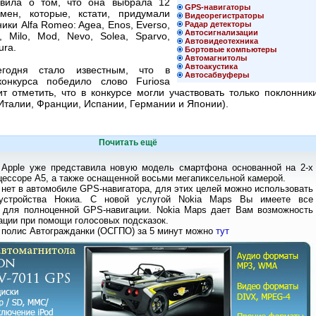
вила о том, что она выбрала 12
GPS-навигаторы
мен, которые, кстати, придумали
Видеорегистраторы
ики Alfa Romeo: Agea, Enos, Everso,
Радар детекторы
Автосигнализации
a, Milo, Mod, Nevo, Solea, Sparvo,
Автовидеотехника
tura.
Бортовые компьютеры
Автомагнитолы
Автоакустика
годня стало известным, что в
Автосабвуферы
конкурса победило слово Furiosa
ит отметить, что в конкурсе могли участвовать только поклонник
Италии, Франции, Испании, Германии и Японии).
Почитать ещё
 Apple уже представила новую модель смартфона основанной на 2-х
ессоре А5, а также оснащенной восьми мегапиксельной камерой.
 нет в автомобиле GPS-навигатора, для этих целей можно использовать
устройства Нокиа. С новой услугой Nokia Maps Вы имеете все
 для полноценной GPS-навигации. Nokia Maps дает Вам возможность
ации при помощи голосовых подсказок.
 полис Автогражданки (ОСГПО) за 5 минут можно
тут