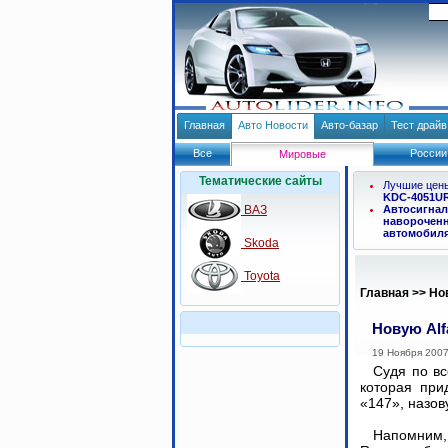
Главная
Авто Новости
Авто-базар
Тест драй
Все
России
Мировые
Тематические сайты
Лучшие цен
KDC-4051U
ВАЗ
Автосигнал
навороченн
автомобил
Skoda
Toyota
Главная
>>
Но
Новую Alf
19 Ноября 200
Судя по вс
которая при
«147», назов
Напомним, 