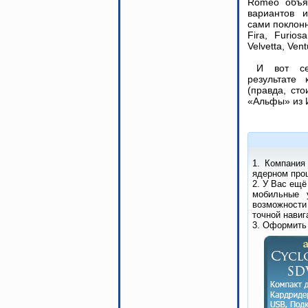
Romeo объя
вариантов и
сами поклонн
Fira, Furios
Velvetta, Ven
И вот се
результате 
(правда, сто
«Альфы» из 
1. Компания
ядерном проц
2. У Вас ещё
мобильные 
возможности
точной навиг
3. Оформить