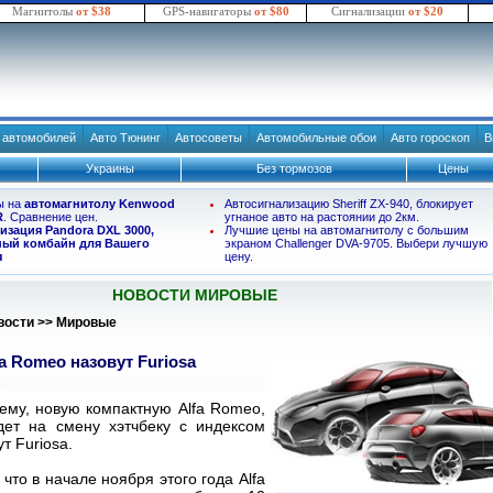
Магнитолы
от $38
GPS-навигаторы
от $80
Сигнализации
от $20
в автомобилей
Авто Тюнинг
Автосоветы
Автомобильные обои
Авто гороскоп
В
Украины
Без тормозов
Цены
ы на
автомагнитолу Kenwood
Автосигнализацию Sheriff ZX-940, блокирует
R
. Сравнение цен.
угнаное авто на растоянии до 2км.
изация Pandora DXL 3000,
Лучшие цены на автомагнитолу с большим
ый комбайн для Вашего
экраном Challenger DVA-9705. Выбери лучшую
я
цену.
НОВОСТИ МИРОВЫЕ
вости
>>
Мировые
a Romeo назовут Furiosa
7
ему, новую компактную Alfa Romeo,
дет на смену хэтчбеку с индексом
ут Furiosa.
что в начале ноября этого года Alfa