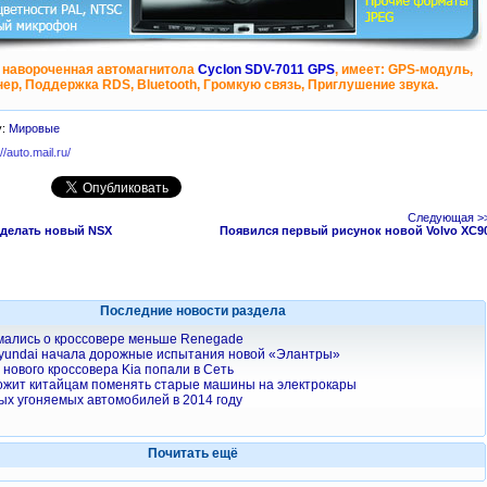
 навороченная автомагнитола
Cyclon SDV-7011 GPS
, имеет: GPS-модуль,
ер, Поддержка RDS, Bluetooth, Громкую связь, Приглушение звука.
у:
Мировые
://auto.mail.ru/
Следующая >
 делать новый NSX
Появился первый рисунок новой Volvo XC9
Последние новости раздела
мались о кроссовере меньше Renegade
yundai начала дорожные испытания новой «Элантры»
нового кроссовера Kia попали в Сеть
ожит китайцам поменять старые машины на электрокары
ых угоняемых автомобилей в 2014 году
Почитать ещё