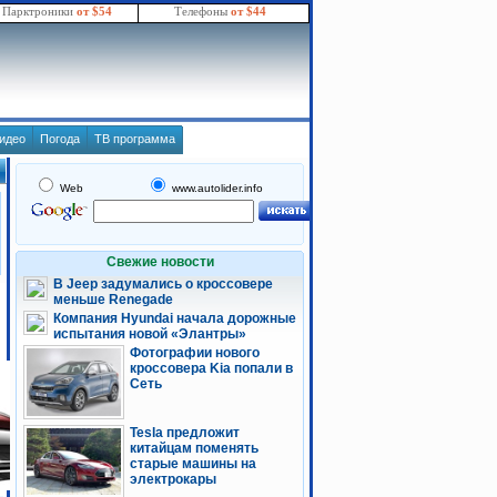
Парктроники
от $54
Телефоны
от $44
идео
Погода
ТВ программа
Web
www.autolider.info
Свежие новости
В Jeep задумались о кроссовере
меньше Renegade
Компания Hyundai начала дорожные
испытания новой «Элантры»
Фотографии нового
кроссовера Kia попали в
Сеть
Tesla предложит
китайцам поменять
старые машины на
электрокары