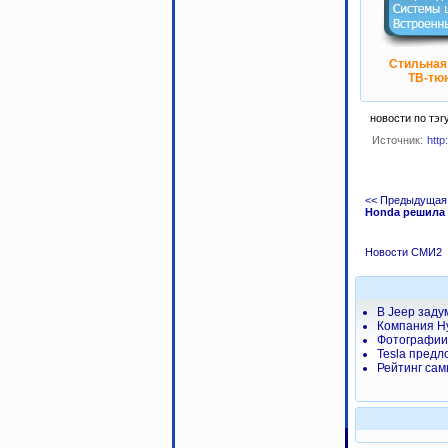
Стильная
ТВ-тюн
новости по тэг
Источник:
http
<< Предыдущая
Honda решила
Новости СМИ2
В Jeep заду
Компания H
Фотографии 
Tesla предл
Рейтинг сам