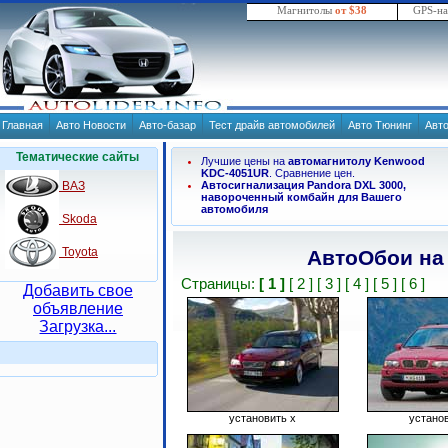
Магнитолы
от $38
GPS-н
Главная
Авто Новости
Авто-базар
Тест драйв автомобилей
Авто Тюнинг
Авт
Тематические сайты
Лучшие цены на
автомагнитолу Kenwood
KDC-4051UR
. Сравнение цен.
ВАЗ
Автосигнализация Pandora DXL 3000,
навороченный комбайн для Вашего
автомобиля
Skoda
Toyota
АвтоОбои на
Страницы:
[ 1 ]
[ 2 ]
[ 3 ]
[ 4 ]
[ 5 ]
[ 6 ]
Добавить свое
объявление
Загрузка...
установить x
устано