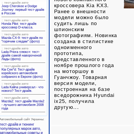
::
тест-драйв авто
кроссовера Kia KX3.
Jeep Cherokee и Dodge
Journey: первый тест-драйв
Ранее о внешности
в России
модели можно было
::
тест-драйв авто
судить лишь по
Honda Pilot: тест-драйв
кроссовер D-класса.
шпионским
::
тест-драйв авто
фотографиям. Новинка
Mazda CX-9: тест-драйв по
создана в стилистике
"горячим следам" (фото)
одноименного
::
тест-драйв авто
Lada Priora «люкс»: тест-
прототипа,
драйв самой навороченой
представленного в
Лады (фото)
ноябре прошлого года
::
тест-драйв авто
Kia Cee"d: Тест-драйв
на моторшоу в
корейского автомобиля
Гуанчжоу. Товарная
собраного в Европе (фото)
версия модели,
::
тест-драйв авто
Lada Kalina универсал - что
построенная на базе
нового? Тест-драйв.
вседорожника Hyundai
::
тест-драйв авто
ix25, получила
Mazda2: тест-драйв Mazda2
- лучшего автомобиля 2008
другую...
года
Автомобильный сайт Украины:
тест-драйв и тюнинг
популярных марок авто,
автомобильные советы и