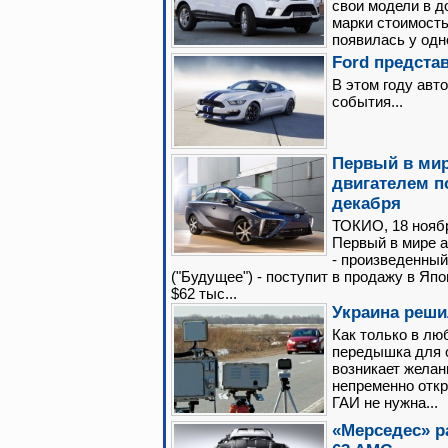
свои модели в 
марки стоимость
появилась у одн
Ford предст
В этом году авт
события...
Первый в ми
двигателем п
декабря
ТОКИО, 18 ноябр
Первый в мире 
- произведенный 
("Будущее") - поступит в продажу в Япо
$62 тыс...
Украина реши
Как только в лю
передышка для 
возникает желан
непременно откр
ГАИ не нужна...
«Мерседес» р