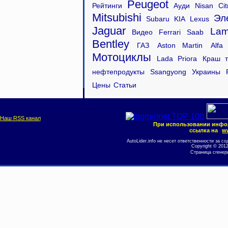
Peugeot
Рейтинги
Ауди
Nisan
Ci
Mitsubishi
Эл
Subaru
KIA
Lexus
Jaguar
Lam
Видео
Ferrari
Saab
Bentley
ГАЗ
Aston Martin
Alfa
Мотоциклы
Lada Priora
Краш т
нефтепродукты
Ssangyong
Украины
Цены
Статьи
Наш RSS канал
При использовании инфо
ссылка на
ww
AutoLider.info не несет ответственности за
Copyright © 201
Страница сгенер