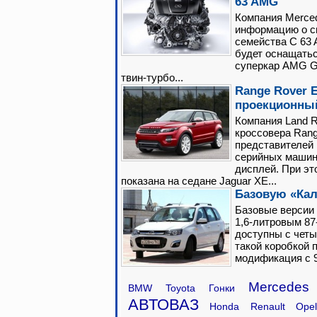
63 AMG
Компания Merce
информацию о с
семейства C 63
будет оснащатьс
суперкар AMG G
твин-турбо...
Range Rover 
проекционны
Компания Land 
кроссовера Rang
представителей 
серийных машин
дисплей. При эт
показана на седане Jaguar XE...
Базовую «Кал
Базовые версии 
1,6-литровым 87
доступны с чет
такой коробкой
модификация с 9
Mercedes
BMW
Toyota
Гонки
АВТОВАЗ
Honda
Renault
Ope