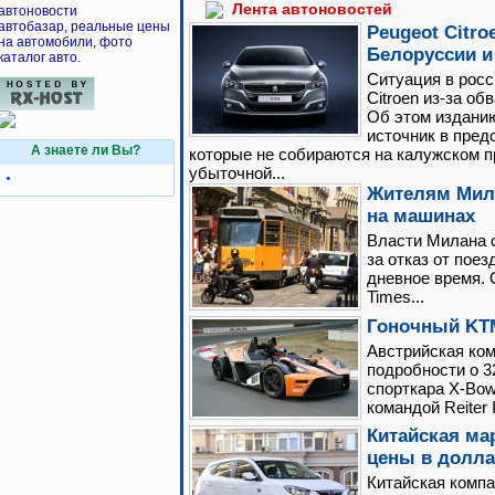
Лента автоновостей
автоновости
автобазар, реальные цены
Peugeot Citr
на автомобили, фото
Белоруссии и
каталог авто.
Ситуация в росс
Citroen из-за об
Об этом издани
источник в пред
А знаете ли Вы?
которые не собираются на калужском п
убыточной...
Жителям Мила
на машинах
Власти Милана 
за отказ от пое
дневное время. О
Times...
Гоночный KTM
Австрийская ко
подробности о 3
спорткара X-Bow
командой Reiter I
Китайская ма
цены в долл
Китайская комп