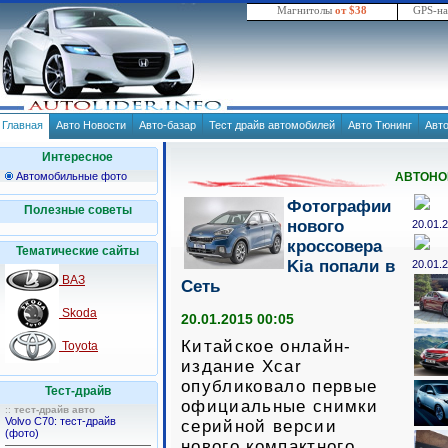
Магнитолы
от $38
GPS-н
Главная
Авто Новости
Авто-базар
Тест драйв автомобилей
Авто Тюнинг
Авт
Интересное
Автомобильные фото
АВТОНО
Фотографии
Полезные советы
нового
20.01.
кроссовера
Тематические сайты
Kia попали в
20.01.
ВАЗ
Сеть
Skoda
20.01.2015 00:05
Китайское онлайн-
Toyota
издание Xcar
опубликовало первые
Тест-драйв
официальные снимки
::
тест-драйв авто
Volvo C70: тест-драйв
серийной версии
(фото)
нового компактного