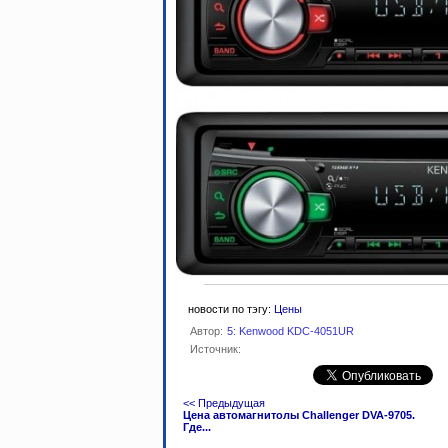
новости по тэгу:
Цены
Автор:
5: Kenwood KDC-4051UR
Источник:
<< Предыдущая
Цена автомагнитолы Challenger DVA-9705.
Где...