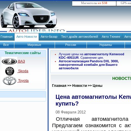
Магнитолы
от $38
GPS-н
Главная
Авто Новости
Авто-базар
Тест драйв автомобилей
Авто Тюнинг
Авт
Все
Мировые
России
Украины
Тематические сайты
Лучшие цены на
автомагнитолу Kenwood
KDC-4051UR
. Сравнение цен.
ВАЗ
Автосигнализация Pandora DXL 3000,
навороченный комбайн для Вашего
автомобиля
Skoda
НОВОСТ
Toyota
Главная
>>
Новости
>>
Цены
Цена автомагнитолы Ken
купить?
08 Февраля 2012
Отличная автомагнито
Предлагаем ознакомится с ак