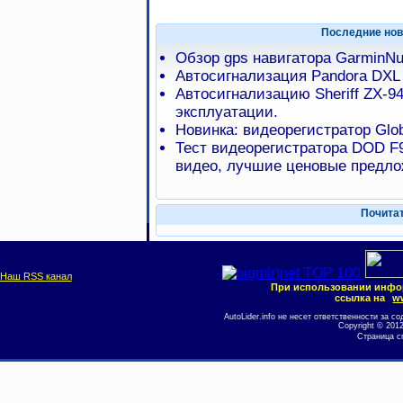
Последние нов
Обзор gps навигатора GarminNu
Автосигнализация Pandora DXL 
Автосигнализацию Sheriff ZX-94
эксплуатации.
Новинка: видеорегистратор Glo
Теcт видеорегистратора DOD F9
видео, лучшие ценовые предло
Почита
Наш RSS канал
При использовании инфо
ссылка на
ww
AutoLider.info не несет ответственности за
Copyright © 201
Страница с