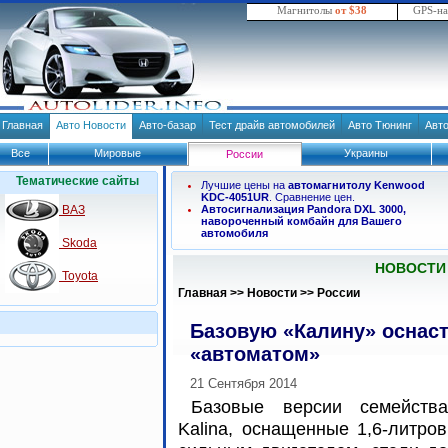
Магнитолы
от $38
GPS-н
Главная
Авто Новости
Авто-базар
Тест драйв автомобилей
Авто Тюнинг
Авт
Все
Мировые
Украины
России
Тематические сайты
Лучшие цены на
автомагнитолу Kenwood
KDC-4051UR
. Сравнение цен.
ВАЗ
Автосигнализация Pandora DXL 3000,
навороченный комбайн для Вашего
автомобиля
Skoda
НОВОСТИ
Toyota
Главная
>>
Новости
>>
России
Базовую «Калину» оснас
«автоматом»
21 Сентября 2014
Базовые версии семейств
Kalina, оснащенные 1,6-литро