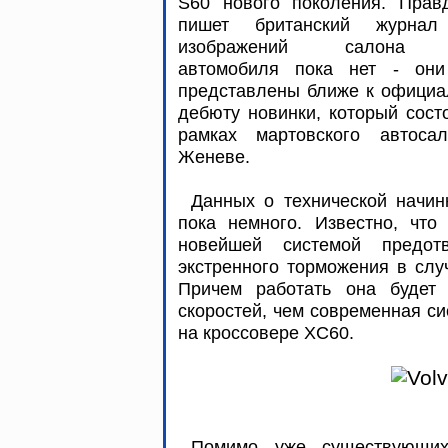
S60 нового поколения. Правд
пишет британский журна
изображений салона 
автомобиля пока нет - они
представлены ближе к официа
дебюту новинки, который сост
рамках мартовского автоса
Женеве.
Данных о технической начи
пока немного. Известно, что
новейшей системой предо
экстренного торможения в слу
Причем работать она будет
скоростей, чем современная сис
на кроссовере XC60.
Помимо уже существующих