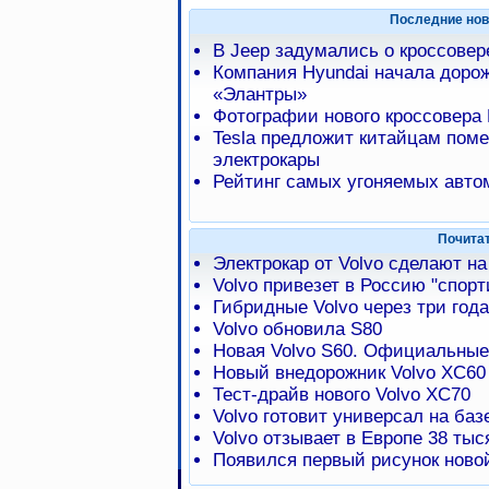
Последние нов
В Jeep задумались о кроссове
Компания Hyundai начала доро
«Элантры»
Фотографии нового кроссовера 
Tesla предложит китайцам пом
электрокары
Рейтинг самых угоняемых авто
Почита
Электрокар от Volvo сделают на
Volvo привезет в Россию "спор
Гибридные Volvo через три года
Volvo обновила S80
Новая Volvo S60. Официальны
Новый внедорожник Volvo XC60
Тест-драйв нового Volvo XC70
Volvo готовит универсал на ба
Volvo отзывает в Европе 38 ты
Появился первый рисунок ново