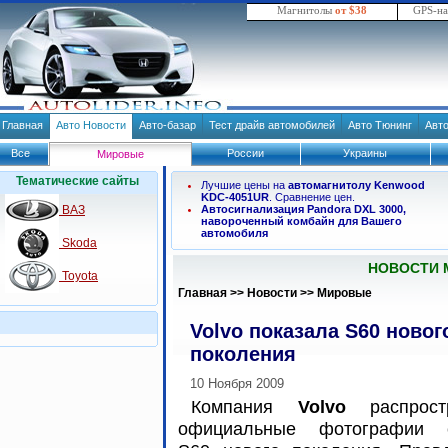
Магнитолы
от $38
GPS-н
Главная
Авто Новости
Авто-базар
Тест драйв автомобилей
Авто Тюнинг
Авт
Все
России
Украины
Мировые
Тематические сайты
Лучшие цены на
автомагнитолу Kenwood
KDC-4051UR
. Сравнение цен.
ВАЗ
Автосигнализация Pandora DXL 3000,
навороченный комбайн для Вашего
автомобиля
Skoda
НОВОСТИ 
Toyota
Главная
>>
Новости
>>
Мировые
Volvo показала S60 новог
поколения
10 Ноября 2009
Компания
Volvo
распрост
официальные фотографии 