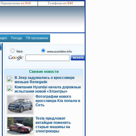
Парктроники
от $54
Телефоны
от $44
идео
Погода
ТВ программа
Web
www.autolider.info
Свежие новости
В Jeep задумались о кроссовере
меньше Renegade
Компания Hyundai начала дорожные
испытания новой «Элантры»
Фотографии нового
кроссовера Kia попали в
Сеть
Tesla предложит
китайцам поменять
старые машины на
электрокары