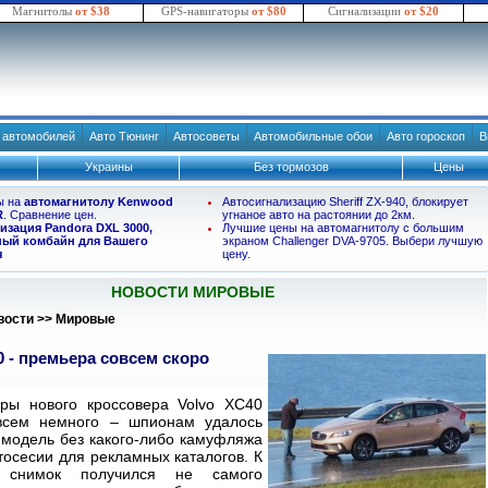
Магнитолы
от $38
GPS-навигаторы
от $80
Сигнализации
от $20
в автомобилей
Авто Тюнинг
Автосоветы
Автомобильные обои
Авто гороскоп
В
Украины
Без тормозов
Цены
ы на
автомагнитолу Kenwood
Автосигнализацию Sheriff ZX-940, блокирует
R
. Сравнение цен.
угнаное авто на растоянии до 2км.
изация Pandora DXL 3000,
Лучшие цены на автомагнитолу с большим
ый комбайн для Вашего
экраном Challenger DVA-9705. Выбери лучшую
я
цену.
НОВОСТИ МИРОВЫЕ
вости
>>
Мировые
0 - премьера совсем скоро
ры нового кроссовера Volvo XC40
овсем немного – шпионам удалось
 модель без какого-либо камуфляжа
осесии для рекламных каталогов. К
, снимок получился не самого