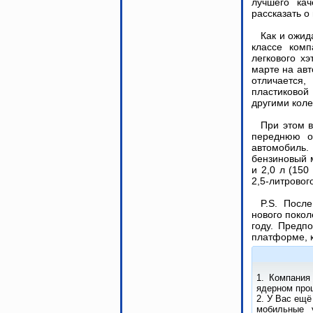
лучшего ка
рассказать 
Как и ожид
классе комп
легкового хэ
марте на авт
отличается
пластиково
другими кол
При этом в
переднюю о
автомобиль
бензиновый м
и 2,0 л (150
2,5-литровог
P.S. Посл
нового покол
году. Предп
платформе, 
1. Компания
ядерном проц
2. У Вас ещё
мобильные 