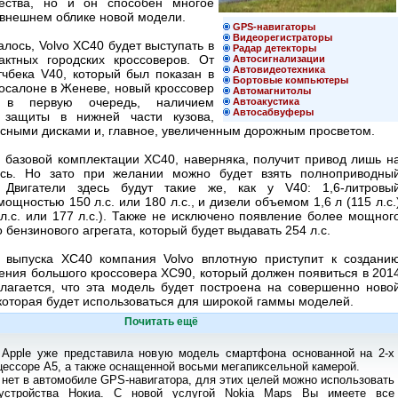
чества, но и он способен многое
о внешнем облике новой модели.
GPS-навигаторы
Видеорегистраторы
алось, Volvo XC40 будет выступать в
Радар детекторы
актных городских кроссоверов. От
Автосигнализации
Автовидеотехника
тчбека V40, который был показан в
Бортовые компьютеры
осалоне в Женеве, новый кроссовер
Автомагнитолы
, в первую очередь, наличием
Автоакустика
Автосабвуферы
й защиты в нижней части кузова,
есными дисками и, главное, увеличенным дорожным просветом.
 базовой комплектации XC40, наверняка, получит привод лишь н
сь. Но зато при желании можно будет взять полноприводны
. Двигатели здесь будут такие же, как у V40: 1,6-литровы
ощностью 150 л.с. или 180 л.с., и дизели объемом 1,6 л (115 л.с.
 л.с. или 177 л.с.). Также не исключено появление более мощног
о бензинового агрегата, который будет выдавать 254 л.с.
е выпуска XC40 компания Volvo вплотную приступит к создани
ения большого кроссовера XC90, который должен появиться в 201
олагается, что эта модель будет построена на совершенно ново
которая будет использоваться для широкой гаммы моделей.
Почитать ещё
 Apple уже представила новую модель смартфона основанной на 2-х
ессоре А5, а также оснащенной восьми мегапиксельной камерой.
 нет в автомобиле GPS-навигатора, для этих целей можно использовать
устройства Нокиа. С новой услугой Nokia Maps Вы имеете все