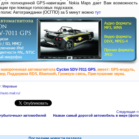
 для полноценной GPS-навигации. Nokia Maps дает Вам возможность
ации при помощи голосовых подсказок.
 полис Автогражданки (ОСГПО) за 5 минут можно
тут
 навороченная автомагнитола
Cyclon SDV-7011 GPS
, имеет: GPS-модуль,
ер, Поддержка RDS, Bluetooth, Громкую связь, Приглушение звука.
у:
Мировые
://auto.mail.ru/
Следующая >
 «убыточных» автомобилей
Назван самый дорогой автомобиль в мире (фото
Последние новости раздела