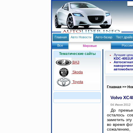
Главная
Авто Новости
Авто-базар
Тест драй
Все
России
Мировые
Тематические сайты
Лучшие цен
KDC-4051U
ВАЗ
Автосигнал
навороченн
автомобил
Skoda
Toyota
Главная
>>
Но
Volvo XC4
04 Июня 2012
До премье
осталось с
заметить эту
во время фот
сожалению