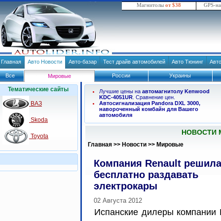
Магнитолы
от $38
GPS-н
Главная
Авто Новости
Авто-базар
Тест драйв автомобилей
Авто Тюнинг
Авт
Все
России
Украины
Мировые
Тематические сайты
Лучшие цены на
автомагнитолу Kenwood
KDC-4051UR
. Сравнение цен.
ВАЗ
Автосигнализация Pandora DXL 3000,
навороченный комбайн для Вашего
автомобиля
Skoda
НОВОСТИ 
Toyota
Главная
>>
Новости
>>
Мировые
Компания Renault решил
бесплатно раздавать
электрокары
02 Августа 2012
Испанские дилеры компании 