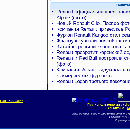
Почита
Renault официально представи
Alpine (фото)
Новый Renault Clio. Первое фот
Компания Renault привезла в Р
Фургон Renault Kangoo стал се
Французы узнали подробности о
Китайцы решили клонировать э
Renault превратит корейский с
Renault и Red Bull построили с
(фото)
Компания Renault задумалась о
коммерческих фургонов
Renault Logan третьего поколен
Наш RSS канал
При использовании инфо
ссылка на
ww
AutoLider.info не несет ответственности за
Copyright © 201
Страница с