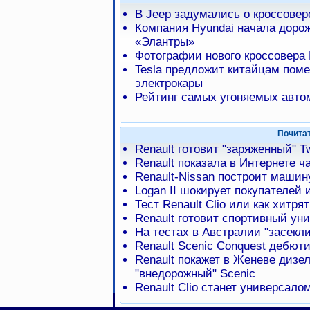
В Jeep задумались о кроссове
Компания Hyundai начала доро
«Элантры»
Фотографии нового кроссовера 
Tesla предложит китайцам пом
электрокары
Рейтинг самых угоняемых авто
Почита
Renault готовит "заряженный" T
Renault показала в Интернете ч
Renault-Nissan построит машин
Logan II шокирует покупателей
Тест Renault Clio или как хитр
Renault готовит спортивный уни
На тестах в Австралии "засекли
Renault Scenic Conquest дебют
Renault покажет в Женеве дизел
"внедорожный" Scenic
Renault Clio станет универсало