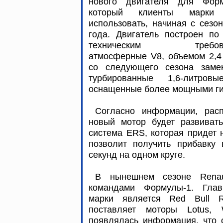
нового двигателя для Форм
который клиенты марки 
использовать, начиная с сезо
года. Двигатель построен по
техническим требова
атмосферные V8, объемом 2,4
со следующего сезона заме
турбированные 1,6-литров
оснащенные более мощными ги
Согласно информации, расп
новый мотор будет развивать
система ERS, которая придет
позволит получить прибавку 
секунд на одном круге.
В нынешнем сезоне Renau
командами Формулы-1. Глав
марки является Red Bull R
поставляет моторы Lotus, 
появлялась информация, что 