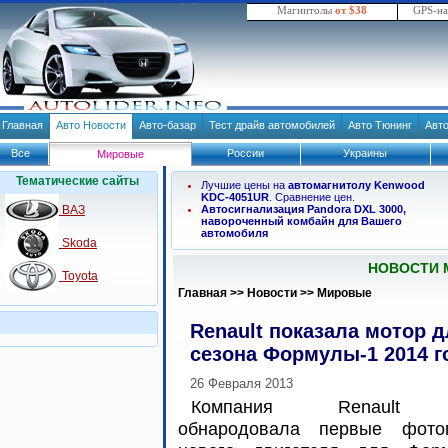
Магнитолы
от $38
GPS-н
Главная
Авто Новости
Авто-базар
Тест драйв автомобилей
Авто Тюнинг
Авт
Все
России
Украины
Мировые
Тематические сайты
Лучшие цены на
автомагнитолу Kenwood
KDC-4051UR
. Сравнение цен.
ВАЗ
Автосигнализация Pandora DXL 3000,
навороченный комбайн для Вашего
автомобиля
Skoda
НОВОСТИ 
Toyota
Главная
>>
Новости
>>
Мировые
Renault показала мотор 
сезона Формулы-1 2014 г
26 Февраля 2013
Компания Renault 
обнародовала первые фото