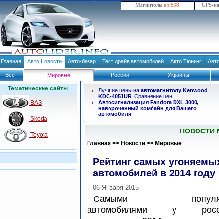
Магнитолы
от $38
GPS-н
Главная
Авто Новости
Авто-базар
Тест драйв автомобилей
Авто Тюнинг
Авт
Все
России
Украины
Мировые
Тематические сайты
Лучшие цены на
автомагнитолу Kenwood
KDC-4051UR
. Сравнение цен.
ВАЗ
Автосигнализация Pandora DXL 3000,
навороченный комбайн для Вашего
автомобиля
Skoda
НОВОСТИ 
Toyota
Главная
>>
Новости
>>
Мировые
Рейтинг самых угоняемы
автомобилей в 2014 году
06 Января 2015
Самыми популяр
автомобилями у росси