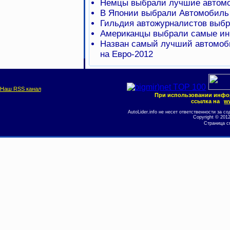
Немцы выбрали лучшие автомо
В Японии выбрали Автомобиль
Гильдия автожурналистов выбр
Американцы выбрали самые ин
Назван самый лучший автомоб
на Евро-2012
Наш RSS канал
При использовании инфо
ссылка на
ww
AutoLider.info не несет ответственности за
Copyright © 201
Страница с