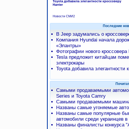
Toyota добавила элегантности кроссоверу
Harrier
Новости СМИ2
Последние нов
В Jeep задумались о кроссове
Компания Hyundai начала доро
«Элантры»
Фотографии нового кроссовера 
Tesla предложит китайцам пом
электрокары
Toyota добавила элегантности к
Почита
Самыми продаваемыми автомоб
Series и Toyota Camry
Самыми продаваемыми машинам
Названы самые угоняемые авт
Названы самые популярные бы
автомобили среди украинцев в 
Названы финалисты конкурса "