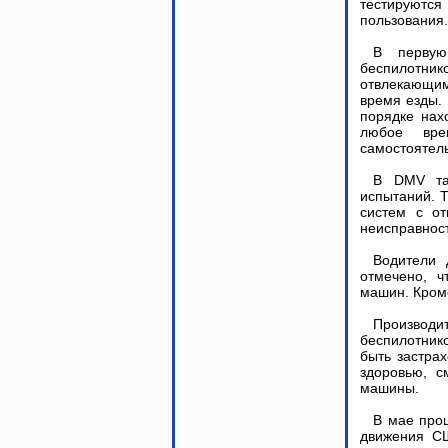
тестируют
пользования.
В первую
беспилотник
отвлекающи
время езды.
порядке нах
любое вре
самостоятел
В DMV та
испытаний. 
систем с от
неисправнос
Водители 
отмечено, 
машин. Кроме
Производ
беспилотнико
быть застра
здоровью, с
машины.
В мае про
движения СШ