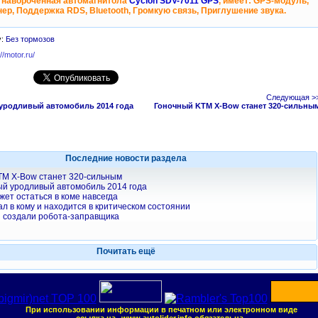
 навороченная автомагнитола
Cyclon SDV-7011 GPS
, имеет: GPS-модуль,
ер, Поддержка RDS, Bluetooth, Громкую связь, Приглушение звука.
у:
Без тормозов
://motor.ru/
Следующая >
уродливый автомобиль 2014 года
Гоночный KTM X-Bow станет 320-сильны
Последние новости раздела
TM X-Bow станет 320-сильным
ый уродливый автомобиль 2014 года
ет остаться в коме навсегда
л в кому и находится в критическом состоянии
 создали робота-заправщика
Почитать ещё
При использовании информации в печатном или электронном виде