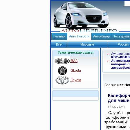
Главная
Авто Новости
Авто-базар
Тест драй
Все
Мировые
России
Тематические сайты
Лучшие цен
KDC-4051U
ВАЗ
Автосигнал
навороченн
автомобил
Skoda
Toyota
Главная
>>
Но
Калифорн
для маши
28 Мая 2014
Служба ре
Калифорни
требовани
функциями 