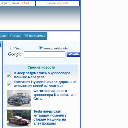
Парктроники
от $54
Телефоны
от $44
идео
Погода
ТВ программа
Web
www.autolider.info
Свежие новости
В Jeep задумались о кроссовере
меньше Renegade
Компания Hyundai начала дорожные
испытания новой «Элантры»
Фотографии нового
кроссовера Kia попали в
Сеть
Tesla предложит
китайцам поменять
старые машины на
электрокары