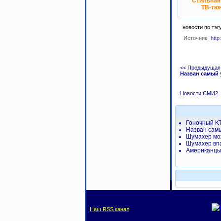
Стильная
ТВ-тюн
новости по тэг
Источник:
http
<< Предыдущая
Назван самый 
Новости СМИ2
Гоночный K
Назван сам
Шумахер мож
Шумахер впа
Американцы
Наш RSS канал