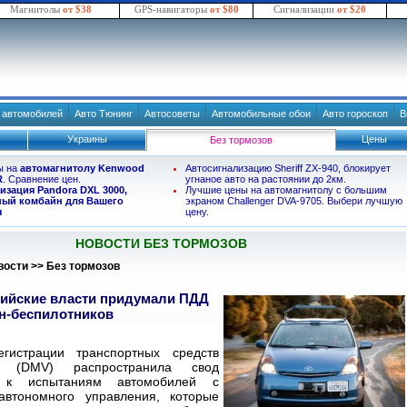
Магнитолы
от $38
GPS-навигаторы
от $80
Сигнализации
от $20
в автомобилей
Авто Тюнинг
Автосоветы
Автомобильные обои
Авто гороскоп
В
Украины
Цены
Без тормозов
ы на
автомагнитолу Kenwood
Автосигнализацию Sheriff ZX-940, блокирует
R
. Сравнение цен.
угнаное авто на растоянии до 2км.
изация Pandora DXL 3000,
Лучшие цены на автомагнитолу с большим
ый комбайн для Вашего
экраном Challenger DVA-9705. Выбери лучшую
я
цену.
НОВОСТИ БЕЗ ТОРМОЗОВ
вости
>>
Без тормозов
ийские власти придумали ПДД
н-беспилотников
гистрации транспортных средств
и (DMV) распространила свод
й к испытаниям автомобилей с
автономного управления, которые