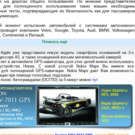
и на дорогах общего пользования. По мнению представителе
и, для полноценного использования таких машин необходим
ные тесты, подтверждающие их безопасность как для пассажиров
кружающих.
й момент испытания автомобилей с системами автономног
роводят компании Volvo, Google, Toyota, Audi, BMW, Volkswagen
, Continental и Renault.
Почитать ещё
 Apple уже представила новую модель смартфона основанной на 2-х
ессоре А5, а также оснащенной восьми мегапиксельной камерой.
 нет в автомобиле GPS-навигатора, для этих целей можно использовать
устройства Нокиа. С новой услугой Nokia Maps Вы имеете все
 для полноценной GPS-навигации. Nokia Maps дает Вам возможность
ации при помощи голосовых подсказок.
 полис Автогражданки (ОСГПО) за 5 минут можно
тут