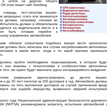
ся в штате на дорогах общего
 Об этом пишет сайт Autoblog.
GPS-навигаторы
Видеорегистраторы
 очередь, тест-пилотам машин-
Радар детекторы
ов запрещено спать или заниматься
Автосигнализации
Автовидеотехника
ми делами, например, чтением во
Бортовые компьютеры
 Испытатель должен в обязательном
Автомагнитолы
одиться на водительском месте и в
Автоакустика
Автосабвуферы
мя быть готовым перейти к
ьному управлению автомобилем.
кже обязали операторов подобных машин вести хронологи
Там должны быть записаны все случаи несрабатывания автономны
метками в каком месте, когда и по какой причине произошл
ть.
должны пройти необходимое лицензирование, в котором буде
что они знакомы с технологиями и особенностями автономны
 того, им нужно будет закончить курсы контраварийного вождения
ителям разрешили зарегистрировать до десяти машин
в и до 20 тест-пилотов за 150 долларов в год. Автомобили должн
хованы на пять миллионов долларов на случай причинения вред
мерти или ущерба имуществу, вызванного аварией испытуемо
шлого года Национальная администрация безопасности дорожног
А (NHTSA) рекомендовала запретить испытания автомобилей 