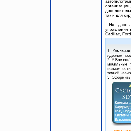
автопилотам
организаци
дополнитель
так и для о
На данны
управления п
Cadillac, Ford
1. Компания
ядерном проц
2. У Вас ещё
мобильные 
возможности
точной навиг
3. Оформить