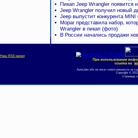
Пикап Jeep Wrangler появится н
Jeep Wrangler получил новый д
Jeep выпустит конкурента MINI
Mopar представила набор, кото
Wrangler в пикап (фото)
В России начались продажи но
Наш RSS канал
При использовании инфо
ссылка на
ww
AutoLider.info не несет ответственности за
Copyright © 201
Страница с