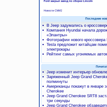
Ford закрыл завод по сборке Lincoln
Новости СМИ2
Последние нов
В Jeep задумались о кроссове
Компания Hyundai начала доро
«Элантры»
Фотографии нового кроссовера 
Tesla предложит китайцам пом
электрокары
Рейтинг самых угоняемых авто
Почита
Jeep изменит интерьер обновле
Заряженный Jeep Grand Chero
полминуты
Американцы покажут в январе э
Cherokee
Jeep Grand Cherokee SRT8 заста
три секунды
Jeep Grand Cherokee обзаведет