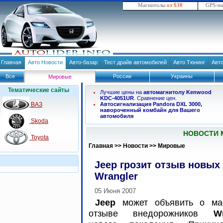
Магнитолы
от $38
GPS-н
Главная
Авто Новости
Авто-базар
Тест драйв автомобилей
Авто Тюнинг
Авт
Все
России
Украины
Мировые
Тематические сайты
Лучшие цены на
автомагнитолу Kenwood
KDC-4051UR
. Сравнение цен.
ВАЗ
Автосигнализация Pandora DXL 3000,
навороченный комбайн для Вашего
автомобиля
Skoda
НОВОСТИ 
Toyota
Главная
>>
Новости
>>
Мировые
Jeep грозит отзыв новых
Wrangler
05 Июня 2007
Jeep
может объявить о ма
отзыве внедорожников
W