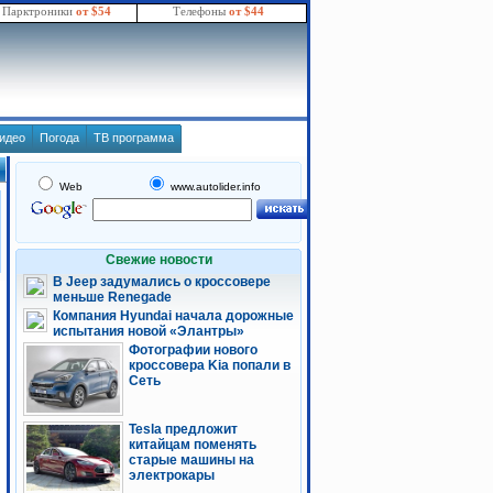
Парктроники
от $54
Телефоны
от $44
идео
Погода
ТВ программа
Web
www.autolider.info
Свежие новости
В Jeep задумались о кроссовере
меньше Renegade
Компания Hyundai начала дорожные
испытания новой «Элантры»
Фотографии нового
кроссовера Kia попали в
Сеть
Tesla предложит
китайцам поменять
старые машины на
электрокары