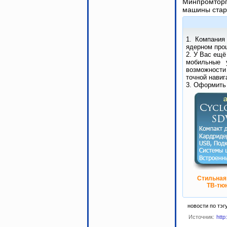
Минпромторг
машины стар
1. Компания
ядерном проц
2. У Вас ещё
мобильные 
возможности
точной навиг
3. Оформить
Стильная
ТВ-тюн
новости по тэг
Источник:
http