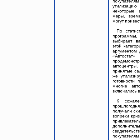
покупателям 
утилизацию
некоторые 
меры, врем
могут привес
По статис
программы,
выбирает в
этой катего
аргументом 
«Автостат
продемонстр
автоцентры,
принятые са
же утилизир
готовности 
многие авт
включились 
К сожале
прошлогодня
получали ски
вопреки кри
привлекател
дополнител
свидетельст
покупателя