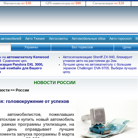
Магнитолы
от $38
GPS-навигаторы
от $80
Сигнализации
от $20
в автомобилей
Авто Тюнинг
Автосоветы
Автомобильные обои
Авто гороскоп
В
Украины
Без тормозов
Цены
ы на
автомагнитолу Kenwood
Автосигнализацию Sheriff ZX-940, блокирует
R
. Сравнение цен.
угнаное авто на растоянии до 2км.
изация Pandora DXL 3000,
Лучшие цены на автомагнитолу с большим
ый комбайн для Вашего
экраном Challenger DVA-9705. Выбери лучшую
я
цену.
НОВОСТИ РОССИИ
вости
>>
России
я: головокружение от успехов
во автомобилистов, пожелавших
втохлам и купить новый автомобиль
в рамках программы утилизации, на
ий день оправдывает лучшие
момента запуска программы 8 марта