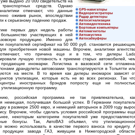
уже выдано 20 000 свидетельств на
 транспортных средств. Однако
GPS-навигаторы
аналитики отмечают, что данные
Видеорегистраторы
енно оживив рынок, впоследствии
Радар детекторы
ти к серьезному падению продаж.
Автосигнализации
Автовидеотехника
Бортовые компьютеры
тике первых двух недель работы
Автомагнитолы
 большинство участвующих в ней
Автоакустика
Автосабвуферы
азовскую продукцию. Именно для
рии покупателей сертификат на 50 000 руб. становится решающи
для приобретения новой машины. Впрочем, аналитики агентств
» отмечают, что причина еще и в том, что дилеры Lad
ировали лучшую готовность к приемке старых автомобилей, че
 продающие иномарки. Логистика в вазовской сети отлажена
лонами драндулеты автовозами транспортируются в Тольятти ил
уются на месте. В то время как дилеры иномарок зависят о
пунктов утилизации, которые есть не во всех регионах. Так чт
оцентры иностранных брэндов попросту еще не полность
в утилизационную программу.
нию, российская программа не так привлекательна, ка
я немецкая, получившая большой успех. В Германии покупател
дку в размере 2500 евро, и немецкий авторынок в 2009 году выро
зису. Впрочем, чтобы сделать условия российской программы ещ
ьнее, некоторым категориям покупателей уже предоставляютс
ьные бонусы. Так, АвтоВАЗ объявил, что утилизационно
во можно использовать в качестве первого взноса по кредиту. 
м продукции завода ГАЗ, живущим в Нижегородской области