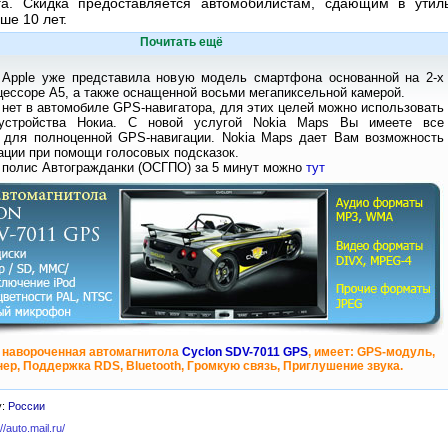
а. Скидка предоставляется автомобилистам, сдающим в утил
ше 10 лет.
Почитать ещё
 Apple уже представила новую модель смартфона основанной на 2-х
ессоре А5, а также оснащенной восьми мегапиксельной камерой.
 нет в автомобиле GPS-навигатора, для этих целей можно использовать
устройства Нокиа. С новой услугой Nokia Maps Вы имеете все
 для полноценной GPS-навигации. Nokia Maps дает Вам возможность
ации при помощи голосовых подсказок.
 полис Автогражданки (ОСГПО) за 5 минут можно
тут
 навороченная автомагнитола
Cyclon SDV-7011 GPS
, имеет: GPS-модуль,
ер, Поддержка RDS, Bluetooth, Громкую связь, Приглушение звука.
у:
России
://auto.mail.ru/