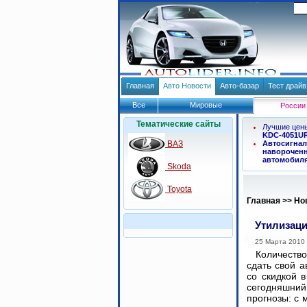
Главная
Авто Новости
Авто-базар
Тест драй
Все
Мировые
России
Тематические сайты
Лучшие цен
KDC-4051U
ВАЗ
Автосигнал
навороченн
автомобил
Skoda
Toyota
Главная
>>
Но
Утилизаци
25 Марта 2010
Количест
сдать свой а
со скидкой 
сегодняшн
прогнозы: с 