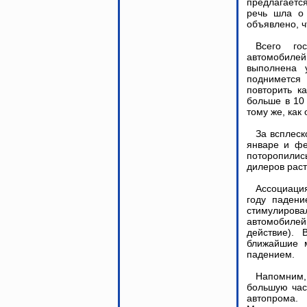
предлагаетс
речь шла о 
объявлено, ч
Всего го
автомобиле
выполнена 
поднимется 
повторить к
больше в 10 
тому же, как
За всплес
январе и фе
поторопилис
дилеров рас
Ассоциация
году падени
стимулиро
автомобилей
действие). 
ближайшие 
падением.
Напомним,
большую час
автопрома.