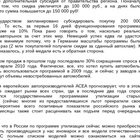
я дополнительная субсидия от правительства региона. Поначал
том, что скидка увеличится до 100 000 руб., а на днях был
то сумма повышается до 150 000 руб!
сударством запланировано субсидировать покупку 200 00
й. То есть, за первые 16 дней функционирования программ
уже на 10%. Пока рано говорить о том, насколько реальн
авторынок за счет этих мер. Немецкий успех едва ли удастс
ак минимум потому, что в Германии масштабы программы был
раз (2 млн покупателей получили скидки за сданный автохлам). 
 оказалось, у этой медали есть и обратная сторона.
ком продаж в прошлом году последовало 30% сокращение спроса 
врале 2010 года. Фактически, все, кто хотел купить автомобиль
ь воспользоваться программой в 2009 году, и сейчас у заводов 
тут объемы невостребованных автомобилей.
 европейских автопроизводителей ACEA прогнозирует, что в это
е ожидает рынки всех стран, где в последние два года спро
вался государственными программами утилизации стары
 (сейчас многие из предоставлявшихся льгот прекратили сво
Вероятнее всего позитивные показатели российского рынка 
месяцы также стоит расценивать как подъем перед очередны
 что в России по программе утилизации сейчас можно приобрест
ть производящихся у нас иномарок и все модели отечественног
 С полным списком моделей можно ознакомиться на сайт