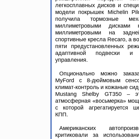
легкосплавных дисков и специ
модели покрышек Michelin Pil
получила тормозные ме
миллиметровыми дисками
миллиметровыми на задне
спортивные кресла Recaro, а в
пяти предустановленных реж
адаптивной подвески и ч
управления.
Опционально можно заказ
MyFord с 8-дюймовым сенсо
климат-контроль и кожаные сид
Mustang Shelby GT350 – эт
атмосферная «восьмерка» мощн
с которой агрегатируется ше
КПП.
Американских автопрои
критиковали за использован