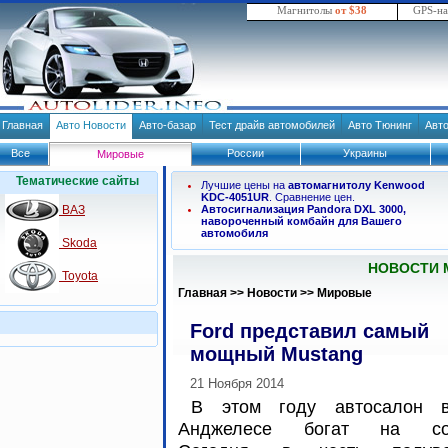
Магнитолы
от $38
GPS-н
Главная
Авто Новости
Авто-базар
Тест драйв автомобилей
Авто Тюнинг
Авт
Все
России
Украины
Мировые
Тематические сайты
Лучшие цены на
автомагнитолу Kenwood
KDC-4051UR
. Сравнение цен.
ВАЗ
Автосигнализация Pandora DXL 3000,
навороченный комбайн для Вашего
автомобиля
Skoda
НОВОСТИ 
Toyota
Главная
>>
Новости
>>
Мировые
Ford представил самый
мощный Mustang
21 Ноября 2014
В этом году автосалон 
Анджелесе богат на соб