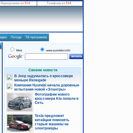
Парктроники
от $54
Телефоны
от $44
идео
Погода
ТВ программа
Web
www.autolider.info
Свежие новости
В Jeep задумались о кроссовере
меньше Renegade
Компания Hyundai начала дорожные
испытания новой «Элантры»
Фотографии нового
кроссовера Kia попали в
Сеть
Tesla предложит
китайцам поменять
старые машины на
электрокары