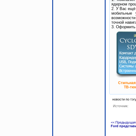
ядерном проц
2. У Вас ещё
мобильные 
возможности
точной навиг
3. Оформить
Стильная
ТВ-тюн
новости по тэг
Источник:
<< Предыдущая
Ford предста