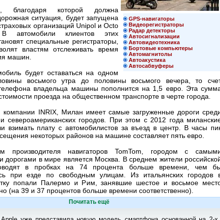
а, благодаря которой должна
дорожная ситуация, будет запущена
GPS-навигаторы
страховых организаций Unipol и Octo
Видеорегистраторы
Радар детекторы
. В автомобили клиентов этих
Автосигнализации
тановят специальные регистраторы,
Автовидеотехника
волят властям отслеживать время
Бортовые компьютеры
Автомагнитолы
ия машин.
Автоакустика
Автосабвуферы
мобиль будет оставаться на одном
ловины восьмого утра до половины восьмого вечера, то сче
телефона владельца машины пополнится на 1,5 евро. Эта сумм
стоимости проезда на общественном транспорте в черте города.
 компании INRIX, Милан имеет самые загруженные дороги сред
 и североамериканских городов. При этом с 2012 года милански
ли взимать плату с автомобилистов за въезд в центр. В часы пи
осещения некоторых районов на машине составляет пять евро.
м производителя навигаторов TomTom, городом с самым
и дорогами в мире является Москва. В среднем жители российско
оводят в пробках на 74 процента больше времени, чем б
сь при езде по свободным улицам. Из итальянских городов 
тку попали Палермо и Рим, занявшие шестое и восьмое мест
но (на 39 и 37 процентов больше времени соответственно).
Почитать ещё
 Apple уже представила новую модель смартфона основанной на 2-х