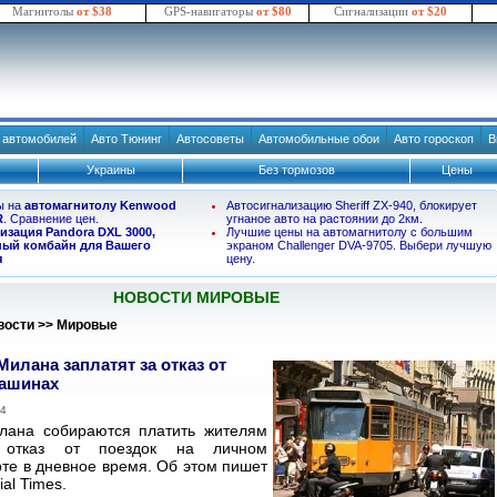
Магнитолы
от $38
GPS-навигаторы
от $80
Сигнализации
от $20
в автомобилей
Авто Тюнинг
Автосоветы
Автомобильные обои
Авто гороскоп
В
Украины
Без тормозов
Цены
ы на
автомагнитолу Kenwood
Автосигнализацию Sheriff ZX-940, блокирует
R
. Сравнение цен.
угнаное авто на растоянии до 2км.
изация Pandora DXL 3000,
Лучшие цены на автомагнитолу с большим
ый комбайн для Вашего
экраном Challenger DVA-9705. Выбери лучшую
я
цену.
НОВОСТИ МИРОВЫЕ
вости
>>
Мировые
илана заплатят за отказ от
машинах
14
лана собираются платить жителям
 отказ от поездок на личном
те в дневное время. Об этом пишет
ial Times.