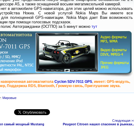
ессоре А5, а также оснащенной восьми мегапиксельной камерой.
 нет в автомобиле GPS-навигатора, для этих целей можно использовать
устройства Нокиа. С новой услугой Nokia Maps Вы имеете все
 для полноценной GPS-навигации. Nokia Maps дает Вам возможность
ации при помощи голосовых подсказок.
 полис Автогражданки (ОСГПО) за 5 минут можно
тут
 навороченная автомагнитола
Cyclon SDV-7011 GPS
, имеет: GPS-модуль,
ер, Поддержка RDS, Bluetooth, Громкую связь, Приглушение звука.
у:
Мировые
Следующая >
вил самый мощный Mustang
Peugeot Citroen нашел спасение в рынках..