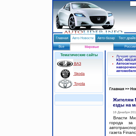
Главная
Авто Новости
Авто-базар
Тест драй
Все
России
Мировые
Тематические сайты
Лучшие цен
KDC-4051U
ВАЗ
Автосигнал
навороченн
автомобил
Skoda
Toyota
Главная
>>
Но
Жителям М
езды на 
16 Декабря 20
Власти Ми
города за
автотранспор
газета Financ