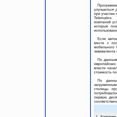
Программ
улучшиться 
при участии 
Telematics
компаний ус
которые поз
использован
Если авто
месте с по
мобильного 
эквивалента 
По данным
европейских
власти нача
стоимость п
По данны
загруженным
столицы пр
потребовало
первую деся
соответствен
1. Компания