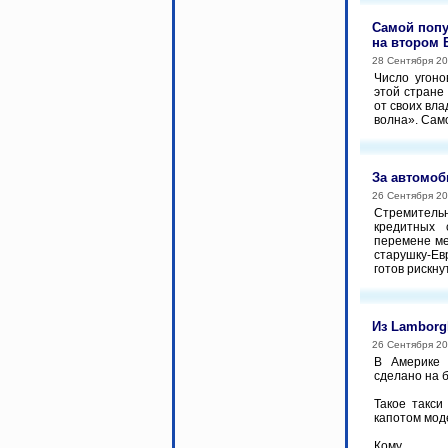
Самой попу
на втором B
28 Сентября 2
Число угоно
этой стране
от своих вл
волна». Само
За автомоб
26 Сентября 2
Стремитель
кредитных 
перемене ме
старушку-Ев
готов рискнут
Из Lamborg
26 Сентября 2
В Америке 
сделано на 
Такое такси
капотом мод
Кому...