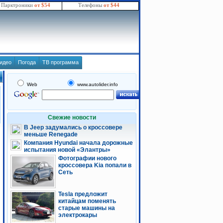
Парктроники
от $54
Телефоны
от $44
идео
Погода
ТВ программа
Web
www.autolider.info
Свежие новости
В Jeep задумались о кроссовере
меньше Renegade
Компания Hyundai начала дорожные
испытания новой «Элантры»
Фотографии нового
кроссовера Kia попали в
Сеть
Tesla предложит
китайцам поменять
старые машины на
электрокары