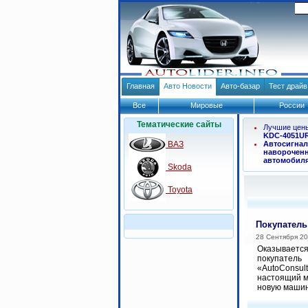
Главная
Авто Новости
Авто-базар
Тест драй
Все
Мировые
России
Тематические сайты
Лучшие цен
KDC-4051U
ВАЗ
Автосигнал
навороченн
автомобил
Skoda
Toyota
Покупатель
28 Сентября 2
Оказывает
покупател
«AutoConsu
настоящий м
новую машину