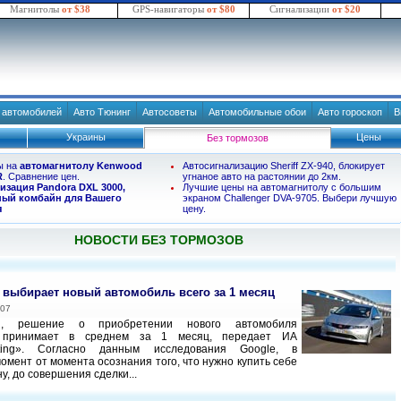
Магнитолы
от $38
GPS-навигаторы
от $80
Сигнализации
от $20
в автомобилей
Авто Тюнинг
Автосоветы
Автомобильные обои
Авто гороскоп
В
Украины
Цены
Без тормозов
ы на
автомагнитолу Kenwood
Автосигнализацию Sheriff ZX-940, блокирует
R
. Сравнение цен.
угнаное авто на растоянии до 2км.
изация Pandora DXL 3000,
Лучшие цены на автомагнитолу с большим
ый комбайн для Вашего
экраном Challenger DVA-9705. Выбери лучшую
я
цену.
НОВОСТИ БЕЗ ТОРМОЗОВ
 выбирает новый автомобиль всего за 1 месяц
007
ся, решение о приобретении нового автомобиля
ь принимает в среднем за 1 месяц, передает ИА
lting». Согласно данным исследования Google, в
омент от момента осознания того, что нужно купить себе
, до совершения сделки...