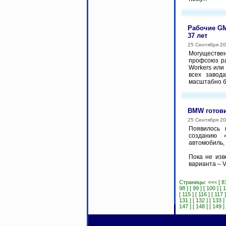
Рабочие GM
37 лет
25 Сентября 2
Могуществе
профсоюз ра
Workers или
всех завод
масштабно ба
BMW готови
25 Сентября 2
Появилось 
созданию 
автомобиль,
Пока не изв
варианта – V8
Страницы:
<<<
[ 8
98 ]
[ 99 ]
[ 100 ]
[ 
[ 115 ]
[ 116 ]
[ 117 ]
131 ]
[ 132 ]
[ 133 ]
147 ]
[ 148 ]
[ 149 ]