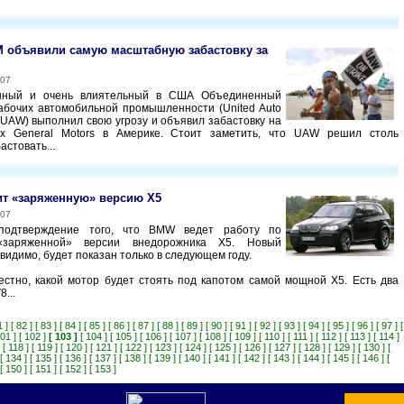
 объявили самую масштабную забастовку за
007
нный и очень влиятельный в США Объединенный
бочих автомобильной промышленности (United Auto
 UAW) выполнил свою угрозу и объявил забастовку на
ах General Motors в Америке. Стоит заметить, что UAW решил столь
стовать...
т «заряженную» версию Х5
007
подтверждение того, что BMW ведет работу по
«заряженной» версии внедорожника Х5. Новый
 видимо, будет показан только в следующем году.
естно, какой мотор будет стоять под капотом самой мощной Х5. Есть два
...
1 ]
[ 82 ]
[ 83 ]
[ 84 ]
[ 85 ]
[ 86 ]
[ 87 ]
[ 88 ]
[ 89 ]
[ 90 ]
[ 91 ]
[ 92 ]
[ 93 ]
[ 94 ]
[ 95 ]
[ 96 ]
[ 97 ]
[
101 ]
[ 102 ]
[ 103 ]
[ 104 ]
[ 105 ]
[ 106 ]
[ 107 ]
[ 108 ]
[ 109 ]
[ 110 ]
[ 111 ]
[ 112 ]
[ 113 ]
[ 114 ]
[ 118 ]
[ 119 ]
[ 120 ]
[ 121 ]
[ 122 ]
[ 123 ]
[ 124 ]
[ 125 ]
[ 126 ]
[ 127 ]
[ 128 ]
[ 129 ]
[ 130 ]
[
[ 134 ]
[ 135 ]
[ 136 ]
[ 137 ]
[ 138 ]
[ 139 ]
[ 140 ]
[ 141 ]
[ 142 ]
[ 143 ]
[ 144 ]
[ 145 ]
[ 146 ]
[
[ 150 ]
[ 151 ]
[ 152 ]
[ 153 ]