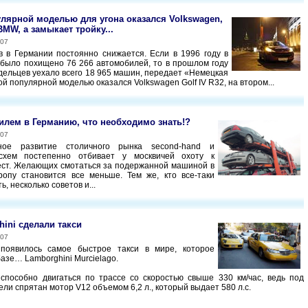
лярной моделью для угона оказался Volkswagen,
MW, а замыкает тройку...
007
в в Германии постоянно снижается. Если в 1996 году в
 было похищено 76 266 автомобилей, то в прошлом году
адельцев уехало всего 18 965 машин, передает «Немецкая
й популярной моделью оказался Volkswagen Golf IV R32, на втором...
илем в Германию, что необходимо знать!?
007
ное развитие столичного рынка second-hand и
схем постепенно отбивает у москвичей охоту к
ст. Желающих смотаться за подержанной машиной в
ропу становится все меньше. Тем же, кто все-таки
ь, несколько советов и...
hini сделали такси
007
появилось самое быстрое такси в мире, которое
базе… Lamborghini Murcielago.
 способно двигаться по трассе со скоростью свыше 330 км/час, ведь под
ели спрятан мотор V12 объемом 6,2 л., который выдает 580 л.с.