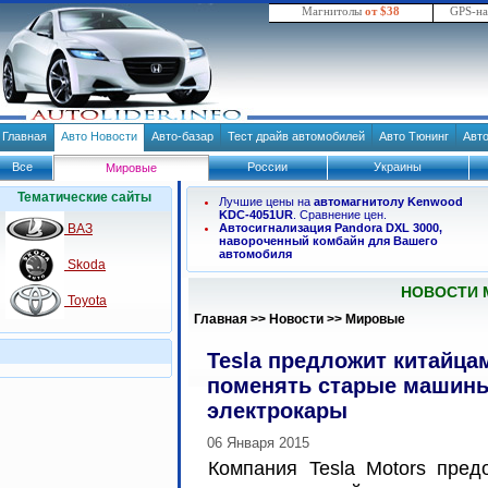
Магнитолы
от $38
GPS-н
Главная
Авто Новости
Авто-базар
Тест драйв автомобилей
Авто Тюнинг
Авт
Все
России
Украины
Мировые
Тематические сайты
Лучшие цены на
автомагнитолу Kenwood
KDC-4051UR
. Сравнение цен.
ВАЗ
Автосигнализация Pandora DXL 3000,
навороченный комбайн для Вашего
автомобиля
Skoda
НОВОСТИ 
Toyota
Главная
>>
Новости
>>
Мировые
Tesla предложит китайца
поменять старые машины
электрокары
06 Января 2015
Компания Tesla Motors пред