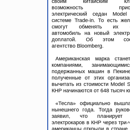
своим китайским кли
возможность приобр
электрический седан Mode
системе Trade-in. То есть ж
смогут обменять их с
автомобиль на новый электр
доплатой. Об этом соо
агентство Bloomberg.
Американская марка стане
компаниями, занимающим
подержанных машин в Пекине,
полученные от этих организа
вычитать из стоимости Model 
КНР начинаются от 648 тысяч ю
«Тесла» официально вышла
нынешнего года. Тогда руко
заявил, что планирует о
электрокаров в КНР через три-
американцы открыли в стране 