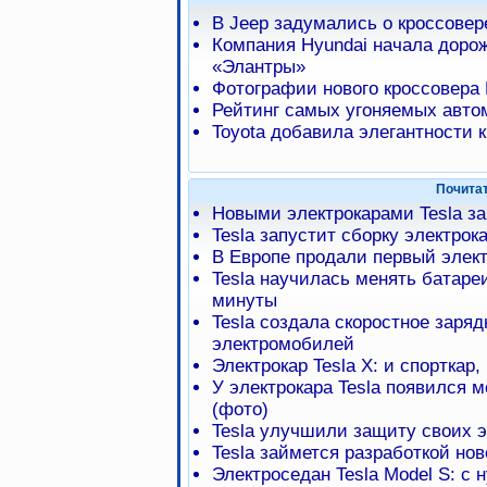
В Jeep задумались о кроссове
Компания Hyundai начала доро
«Элантры»
Фотографии нового кроссовера 
Рейтинг самых угоняемых авто
Toyota добавила элегантности к
Почита
Новыми электрокарами Tesla за
Tesla запустит сборку электрок
В Европе продали первый элект
Tesla научилась менять батаре
минуты
Tesla создала скоростное заря
электромобилей
Электрокар Tesla X: и спорткар,
У электрокара Tesla появился 
(фото)
Tesla улучшили защиту своих э
Tesla займется разработкой нов
Электроседан Tesla Model S: с н