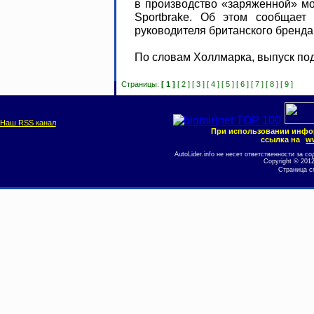
в производство «заряженной» м
Sportbrake. Об этом сообщает
руководителя британского бренд
По словам Холлмарка, выпуск под
Страницы:
[ 1 ]
[ 2 ]
[ 3 ]
[ 4 ]
[ 5 ]
[ 6 ]
[ 7 ]
[ 8 ]
[ 9 ]
Наш RSS канал
При использовании инфо
ссылка на
ww
AutoLider.info не несет ответственности за
Copyright © 201
Страница с