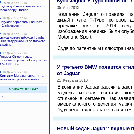
Купе Jaguar F-Type появится в 
25 Декабря 2014
Toyota добавила элегантности
05 Мая 2013
кроссоверу Harrier
Компания Jaguar отправила па
18 Декабря 2014
дизайн купе F-Type, которое д
Chrysler перестали называть
продаже уже в 2014 году. 
«Крайслером»
изображения новинки были опуб
18 Декабря 2014
Motor und Sport.
Выход нового гибрида Toyota
Prius задержали из-за плохого
дизайна
Судя по патентным иллюстрациям,
17 Декабря 2014
Peugeot Citroen нашел
спасение в рынках Белоруссии
и Казахстана
У третьего BMW появится сти
от Jaguar
16 Декабря 2014
Жителям Милана заплатят за
отказ от езды на машинах
21 Февраля 2013
В компании Jaguar рассчитывают
А знаете ли Вы?
модель, которая составит ко
стильной в сегменте. Как заяви
американского отделения марки
будущего седана станет главным..
Новый седан Jaguar: первые 