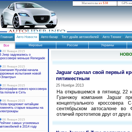
Магнитолы
от $38
GPS-н
Главная
Авто Новости
Авто-базар
Тест драйв автомобилей
Авто Тюнинг
Авт
Мировые
России
Украины
Все
20 Января 2015
НОВ
В Jeep задумались о
кроссовере меньше Renegade
20 Января 2015
Компания Hyundai начала
Jaguar сделал свой первый к
дорожные испытания новой
«Элантры»
пятиместным
25 Ноября 2013
20 Января 2015
Фотографии нового кроссовера
На открывшемся в пятницу, 22 
Kia попали в Сеть
Гуанчжоу компания Jaguar пр
06 Января 2015
концептуального кроссовера 
Tesla предложит китайцам
поменять старые машины на
сентябрьском автосалоне во 
электрокары
отличий прототипов друг от друга в
06 Января 2015
Рейтинг самых угоняемых
автомобилей в 2014 году