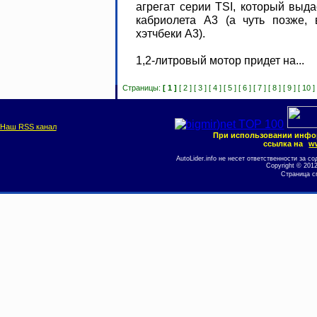
агрегат серии TSI, который выда
кабриолета A3 (а чуть позже,
хэтчбеки А3).
1,2-литровый мотор придет на...
Страницы:
[ 1 ]
[ 2 ]
[ 3 ]
[ 4 ]
[ 5 ]
[ 6 ]
[ 7 ]
[ 8 ]
[ 9 ]
[ 10 ]
Наш RSS канал
При использовании инфо
ссылка на
ww
AutoLider.info не несет ответственности за
Copyright © 201
Страница с