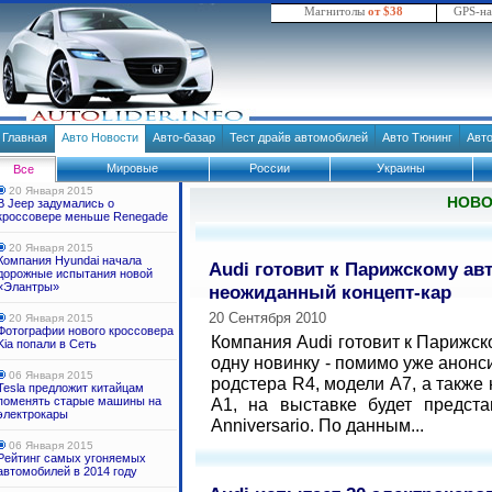
Магнитолы
от $38
GPS-н
Главная
Авто Новости
Авто-базар
Тест драйв автомобилей
Авто Тюнинг
Авт
Мировые
России
Украины
Все
20 Января 2015
НОВ
В Jeep задумались о
кроссовере меньше Renegade
20 Января 2015
Компания Hyundai начала
Audi готовит к Парижскому ав
дорожные испытания новой
«Элантры»
неожиданный концепт-кар
20 Сентября 2010
20 Января 2015
Фотографии нового кроссовера
Компания Audi готовит к Парижс
Kia попали в Сеть
одну новинку - помимо уже анонс
06 Января 2015
родстера R4, модели A7, а такж
Tesla предложит китайцам
поменять старые машины на
A1, на выставке будет предста
электрокары
Anniversario. По данным...
06 Января 2015
Рейтинг самых угоняемых
автомобилей в 2014 году