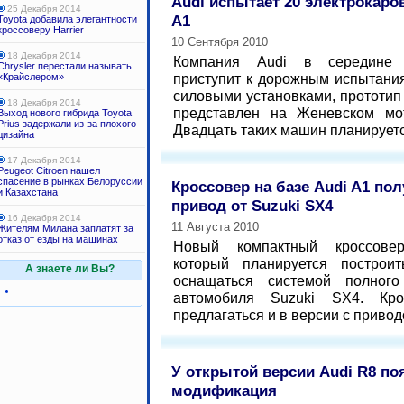
Audi испытает 20 электрокаров
25 Декабря 2014
A1
Toyota добавила элегантности
кроссоверу Harrier
10 Сентября 2010
18 Декабря 2014
Компания Audi в середине 
Chrysler перестали называть
приступит к дорожным испытания
«Крайслером»
силовыми установками, прототип 
18 Декабря 2014
представлен на Женевском мо
Выход нового гибрида Toyota
Prius задержали из-за плохого
Двадцать таких машин планируется
дизайна
17 Декабря 2014
Peugeot Citroen нашел
спасение в рынках Белоруссии
Кроссовер на базе Audi A1 по
и Казахстана
привод от Suzuki SX4
16 Декабря 2014
11 Августа 2010
Жителям Милана заплатят за
отказ от езды на машинах
Новый компактный кроссове
который планируется построи
А знаете ли Вы?
оснащаться системой полного
автомобиля Suzuki SX4. Кр
предлагаться и в версии с приводо
У открытой версии Audi R8 по
модификация