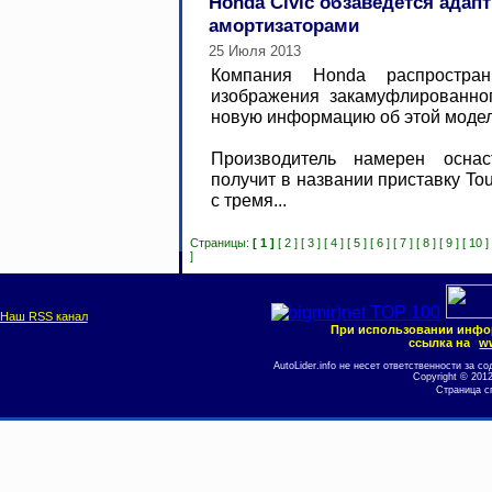
Honda Civic обзаведется ада
амортизаторами
25 Июля 2013
Компания Honda распростра
изображения закамуфлированног
новую информацию об этой моде
Производитель намерен оснас
получит в названии приставку To
с тремя...
Страницы:
[ 1 ]
[ 2 ]
[ 3 ]
[ 4 ]
[ 5 ]
[ 6 ]
[ 7 ]
[ 8 ]
[ 9 ]
[ 10 ]
]
Наш RSS канал
При использовании инфо
ссылка на
ww
AutoLider.info не несет ответственности за
Copyright © 201
Страница с