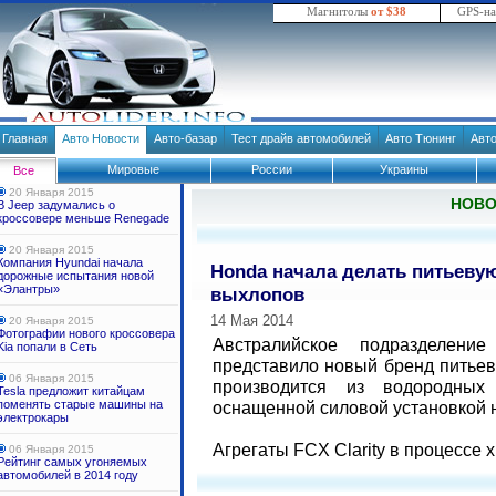
Магнитолы
от $38
GPS-н
Главная
Авто Новости
Авто-базар
Тест драйв автомобилей
Авто Тюнинг
Авт
Мировые
России
Украины
Все
20 Января 2015
НОВ
В Jeep задумались о
кроссовере меньше Renegade
20 Января 2015
Компания Hyundai начала
Honda начала делать питьевую
дорожные испытания новой
«Элантры»
выхлопов
14 Мая 2014
20 Января 2015
Фотографии нового кроссовера
Австралийское подразделени
Kia попали в Сеть
представило новый бренд питье
06 Января 2015
производится из водородных
Tesla предложит китайцам
поменять старые машины на
оснащенной силовой установкой 
электрокары
Агрегаты FCX Clarity в процессе х
06 Января 2015
Рейтинг самых угоняемых
автомобилей в 2014 году