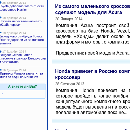
25 Декабря 2014
Из самого маленького кроссо
Toyota добавила элегантности
кроссоверу Harrier
сделают модель для Acura
18 Декабря 2014
20 Января 2014
Chrysler перестали называть
Компания Acura построит сво
«Крайслером»
кроссовер на базе Honda Vezel
18 Декабря 2014
модель «Хонды» делит около п
Выход нового гибрида Toyota
Prius задержали из-за плохого
платформу и моторы, с компактвэ
дизайна
17 Декабря 2014
Предвестник новой модели Acura..
Peugeot Citroen нашел
спасение в рынках Белоруссии
и Казахстана
Honda привезет в Россию ком
16 Декабря 2014
Жителям Милана заплатят за
кроссовер
отказ от езды на машинах
28 Октября 2013
А знаете ли Вы?
Компания Honda привезет на 
которое пройдет в конце ноября
концептуального компактного кр
модель будет выведена и на росс
появления автомобиля пока не...