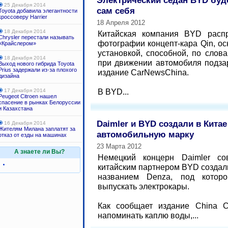
Электрический седан BYD буд
25 Декабря 2014
сам себя
Toyota добавила элегантности
кроссоверу Harrier
18 Апреля 2012
18 Декабря 2014
Китайская компания BYD расп
Chrysler перестали называть
фотографии концепт-кара Qin, о
«Крайслером»
установкой, способной, по слов
18 Декабря 2014
при движении автомобиля подза
Выход нового гибрида Toyota
Prius задержали из-за плохого
издание CarNewsChina.
дизайна
В BYD...
17 Декабря 2014
Peugeot Citroen нашел
спасение в рынках Белоруссии
и Казахстана
Daimler и BYD создали в Кита
16 Декабря 2014
Жителям Милана заплатят за
автомобильную марку
отказ от езды на машинах
23 Марта 2012
А знаете ли Вы?
Немецкий концерн Daimler со
китайским партнером BYD создал
названием Denza, под котор
выпускать электрокары.
Как сообщает издание China C
напоминать каплю воды,...