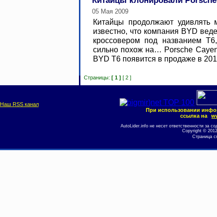
Китайцы клонировали Porsche
05 Мая 2009
Китайцы продолжают удивлять м
известно, что компания BYD вед
кроссовером под названием T6,
сильно похож на… Porsche Caye
BYD Т6 появится в продаже в 2010 
Страницы:
[ 1 ]
[ 2 ]
Наш RSS канал
При использовании инфо
ссылка на
ww
AutoLider.info не несет ответственности за
Copyright © 201
Страница с