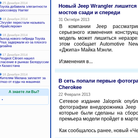
25 Декабря 2014
Новый Jeep Wrangler лишится
Toyota добавила элегантности
кроссоверу Harrier
мостов сзади и спереди
18 Декабря 2014
31 Октября 2013
Chrysler перестали называть
В компании Jeep рассматри
«Крайслером»
серьезного изменения конструкц
18 Декабря 2014
модель может лишиться неразре
Выход нового гибрида Toyota
Prius задержали из-за плохого
этом сообщает Automotive Ne
дизайна
«Джипа» Майка Мэнли.
17 Декабря 2014
Peugeot Citroen нашел
Изменения в...
спасение в рынках Белоруссии
и Казахстана
16 Декабря 2014
Жителям Милана заплатят за
В сеть попали первые фотогр
отказ от езды на машинах
Cherokee
А знаете ли Вы?
22 Февраля 2013
Сетевое издание Jalopnik опуб
фотографии внедорожника Jeep 
которые были сделаны на сбор
премьера модели пройдет в март
Как сообщалось ранее, новый «Чер