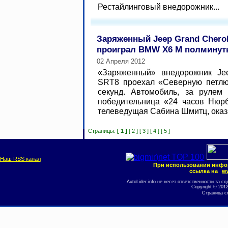
Рестайлинговый внедорожник...
Заряженный Jeep Grand Chero
проиграл BMW X6 M полмину
02 Апреля 2012
«Заряженный» внедорожник Je
SRT8 проехал «Северную петлю
секунд. Автомобиль, за рулем 
победительница «24 часов Нюрб
телеведущая Сабина Шмитц, оказа
Страницы:
[ 1 ]
[ 2 ]
[ 3 ]
[ 4 ]
[ 5 ]
Наш RSS канал
При использовании инфо
ссылка на
ww
AutoLider.info не несет ответственности за
Copyright © 201
Страница с