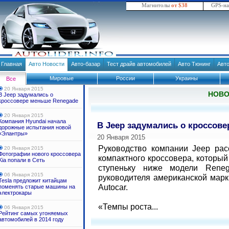
Магнитолы
от $38
GPS-н
Главная
Авто Новости
Авто-базар
Тест драйв автомобилей
Авто Тюнинг
Авт
Мировые
России
Украины
Все
20 Января 2015
НОВ
В Jeep задумались о
кроссовере меньше Renegade
20 Января 2015
Компания Hyundai начала
В Jeep задумались о кроссов
дорожные испытания новой
«Элантры»
20 Января 2015
Руководство компании Jeep рас
20 Января 2015
Фотографии нового кроссовера
компактного кроссовера, который
Kia попали в Сеть
ступеньку ниже модели Rene
06 Января 2015
руководителя американской мар
Tesla предложит китайцам
Autocar.
поменять старые машины на
электрокары
«Темпы роста...
06 Января 2015
Рейтинг самых угоняемых
автомобилей в 2014 году