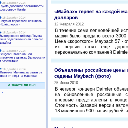
25 Декабря 2014
Toyota добавила элегантности
кроссоверу Harrier
«Майбах» теряет на каждой м
долларов
18 Декабря 2014
Chrysler перестали называть
12 Февраля 2012
«Крайслером»
В течение семи лет новейшей ис
18 Декабря 2014
марки было продано всего 3000 
Выход нового гибрида Toyota
Prius задержали из-за плохого
Цена «короткого» Maybach 57 - о
дизайна
их версии стоят еще дорож
17 Декабря 2014
первоначально компанией Daimler
Peugeot Citroen нашел
спасение в рынках Белоруссии
и Казахстана
Объявлены российские цены 
16 Декабря 2014
Жителям Милана заплатят за
седаны Maybach (фото)
отказ от езды на машинах
25 Июня 2010
А знаете ли Вы?
В четверг концерн Daimler объя
на обновленные роскошные с
впервые представлены в конце
Стоимость базовой версии авто
18 миллионов 900 тысяч рублей, а