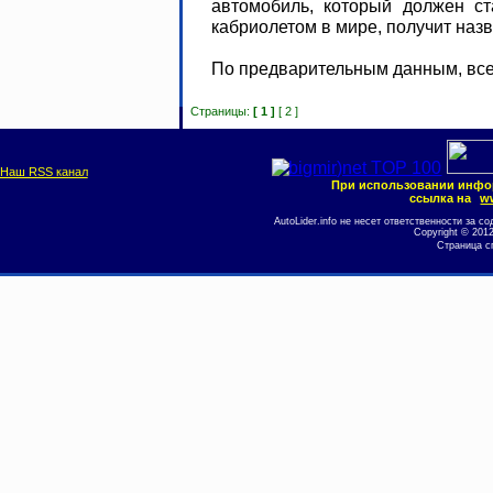
автомобиль, который должен с
кабриолетом в мире, получит наз
По предварительным данным, всего
Страницы:
[ 1 ]
[ 2 ]
Наш RSS канал
При использовании инфо
ссылка на
ww
AutoLider.info не несет ответственности за
Copyright © 201
Страница с